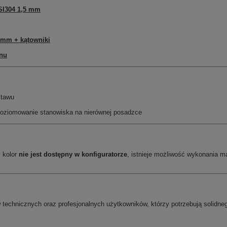
SI304 1,5 mm
 mm + kątowniki
anu
stawu
poziomowanie stanowiska na nierównej posadzce
 kolor
nie jest dostępny w konfiguratorze
, istnieje możliwość wykonania 
 technicznych oraz profesjonalnych użytkowników, którzy potrzebują solidne