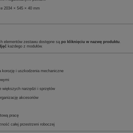
ze 2034 × 545 × 40 mm
ch elementów zestawu dostępne są
po kliknięciu w nazwę produktu
.
djęć
każdego z modułów.
 korozję i uszkodzenia mechaniczne
owymi
 większych narzędzi i sprzętów
rganizację akcesoriów
rtową pracę
ość całej przestrzeni roboczej