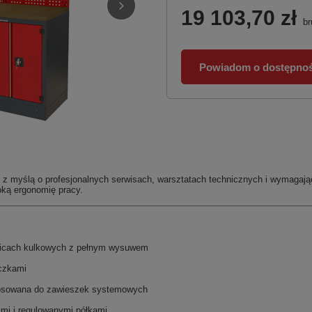
19 103,70 zł
br
Powiadom o dostępnoś
e z myślą o profesjonalnych serwisach, warsztatach technicznych i wymaga
oką ergonomię pracy.
nicach kulkowych z pełnym wysuwem
czkami
tosowana do zawieszek systemowych
ymi i regulowanymi półkami