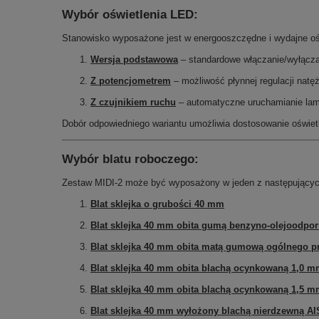
Wybór oświetlenia LED:
Stanowisko wyposażone jest w energooszczędne i wydajne o
Wersja podstawowa
– standardowe włączanie/wyłącz
Z potencjometrem
– możliwość płynnej regulacji natęż
Z czujnikiem ruchu
– automatyczne uruchamianie lam
Dobór odpowiedniego wariantu umożliwia dostosowanie oświetl
Wybór blatu roboczego:
Zestaw MIDI-2 może być wyposażony w jeden z następującyc
Blat sklejka o grubości 40 mm
Blat sklejka 40 mm obita gumą benzyno-olejoodpo
Blat sklejka 40 mm obita matą gumową ogólnego p
Blat sklejka 40 mm obita blachą ocynkowaną 1,0 
Blat sklejka 40 mm obita blachą ocynkowaną 1,5 
Blat sklejka 40 mm wyłożony blachą nierdzewną AI