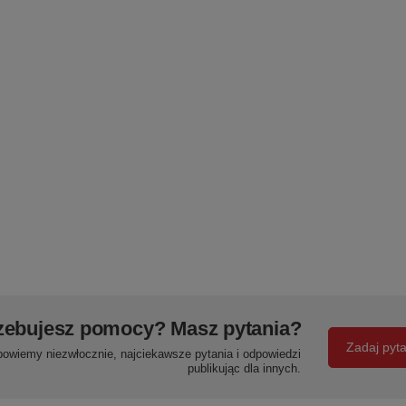
zebujesz pomocy? Masz pytania?
Zadaj pyt
powiemy niezwłocznie, najciekawsze pytania i odpowiedzi
publikując dla innych.