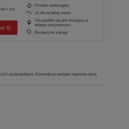
Produkt niedostępny
utto
/
szt.
14
dni na łatwy zwrot
Ten produkt nie jest dostępny w
sklepie stacjonarnym
ci
Bezpieczne zakupy
jących użytkownikach. Konstrukcja zestawu zapewnia dużą