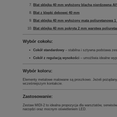
Blat sklejka 40 mm wyłożony blachą nierdzewną AI
Blat z klepki dębowej 40 mm
Blat sklejka 40 mm wyłożony matą poliuretanową 1
Blat sklejka 40 mm pokryta 2 mm warstwą poliuret
Wybór cokołu:
Cokół standardowy
– stabilna i sztywna podstawa ze
Cokół z regulacją wysokości
– umożliwia idealne wy
Wybór koloru:
Elementy metalowe malowane są proszkowo. Jeżeli pożądany
wcześniejszym kontakcie.
Zastosowanie:
Zestaw MIDI-2 to idealna propozycja dla warsztatów, serwisów
narzędzi oraz mocnym oświetleniem LED.