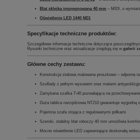
Blat sklejka impregnowana 40 mm
– MIDI, o wymiar
Oświetlenie LED 1440 ND1
Specyfikacje techniczne produktów:
Szczegółowe informacje techniczne dotyczące poszczególny
Rysunki techniczne oraz wizualizacje znajdują się w
galerii z
Główne cechy zestawu:
Konstrukcja stalowa malowana proszkowo – odporna na
Szuflady z pełnym wysuwem oraz matami antypoślizg
Zamykana szafka T-40 pozwalająca na przechowywanie
Duża tablica narzędziowa NT210 gwarantuje wygodną o
Pojemna szafa stojąca z regulowanymi półkami
Szeroki, stabilny blat roboczy 40 mm umożliwia komfo
Mocne oświetlenie LED zapewniające doskonałą widoczn