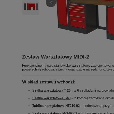
Zestaw Warsztatowy MIDI-2
Funkcjonalne i trwałe stanowisko warsztatowe zaprojektowan
powierzchnię roboczą, świetną organizację narzędzi oraz wys
W skład zestawu wchodzi:
Szafka warsztatowa T-20
– z 6 szufladami na prowad
Szafka warsztatowa T-40
– z komorą zamykaną drzwi
Tablica narzędziowa NT210-02
– perforowana, przys
Szafa warsztatowa M-3-02-01
– z drzwiami skrzydłow