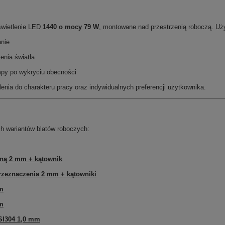
świetlenie LED
1440 o mocy 79 W
, montowane nad przestrzenią roboczą. Uż
anie
enia światła
py po wykryciu obecności
enia do charakteru pracy oraz indywidualnych preferencji użytkownika.
h wariantów blatów roboczych:
rną 2 mm + kątownik
rzeznaczenia 2 mm + kątowniki
mm
mm
SI304 1,0 mm