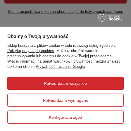
Mam zarejestrowane konto i chcę przejść do listy swoich zamówień
Dbamy o Twoją prywatność
508372615
biuro@centrumwarsztatowe.pl
CentrumWarsztatowe.pl
,
Hetmańska 25
,
15-727
Białystok
Sklep korzysta z plików cookie w celu realizacji usług zgodnie z
Polityką dotyczącą cookies
. Możesz określić warunki
przechowywania lub dostępu do cookie w Twojej przeglądarce.
Więcej informacji na temat warunków i prywatności można znaleźć
W sklepie prezentujemy ceny brutto (z VAT).
także na stronie
Prywatność i warunki Google
.
Potwierdzam wszystkie
Potwierdzam wymagane
Konfiguracja zgód