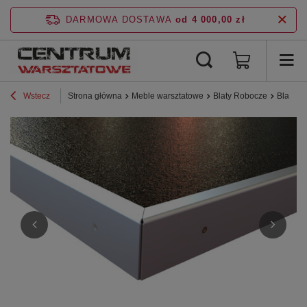
DARMOWA DOSTAWA
od 4 000,00 zł
Wstecz
Strona główna
Meble warsztatowe
Blaty Robocze
Blat sk