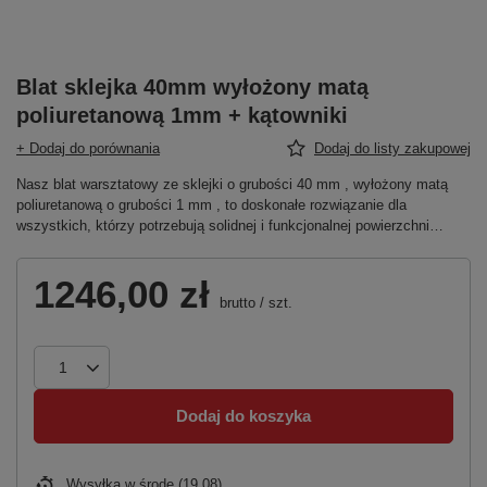
Blat sklejka 40mm wyłożony matą
poliuretanową 1mm + kątowniki
+ Dodaj do porównania
Dodaj do listy zakupowej
Nasz blat warsztatowy ze sklejki o grubości 40 mm , wyłożony matą
poliuretanową o grubości 1 mm , to doskonałe rozwiązanie dla
wszystkich, którzy potrzebują solidnej i funkcjonalnej powierzchni…
1246,00 zł
brutto
/
szt.
Dodaj do koszyka
Wysyłka
w środę (19.08)