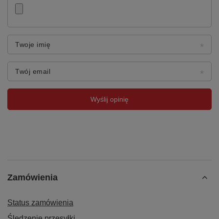
Nasz blat warsztatowy ze sklejki, obity gumą benzyno- i olejoodporną
oraz wyposażony w kątownik, to niezawodne rozwiązanie dla każdego,
kto poszukuje solidnej i odpornej powierzchni roboczej. Dzięki wysokiej
jakości materiałom oraz precyzyjnemu wykonaniu, blat ten spełni
oczekiwania nawet najbardziej wymagających użytkowników,
Twoje imię
gwarantując komfort i bezpieczeństwo pracy przez długie lata.
Twój email
Wyślij opinię
Zamówienia
Status zamówienia
Śledzenie przesyłki