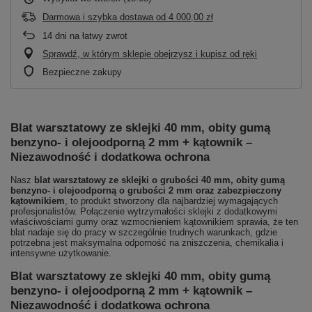
Darmowa i szybka dostawa
od
4 000,00 zł
14
dni na łatwy zwrot
Sprawdź, w którym sklepie obejrzysz i kupisz od ręki
Bezpieczne zakupy
Blat warsztatowy ze sklejki 40 mm, obity gumą
benzyno- i olejoodporną 2 mm + kątownik –
Niezawodność i dodatkowa ochrona
Nasz
blat warsztatowy ze sklejki o grubości 40 mm, obity gumą
benzyno- i olejoodporną o grubości 2 mm oraz zabezpieczony
kątownikiem
, to produkt stworzony dla najbardziej wymagających
profesjonalistów. Połączenie wytrzymałości sklejki z dodatkowymi
właściwościami gumy oraz wzmocnieniem kątownikiem sprawia, że ten
blat nadaje się do pracy w szczególnie trudnych warunkach, gdzie
potrzebna jest maksymalna odporność na zniszczenia, chemikalia i
intensywne użytkowanie.
Blat warsztatowy ze sklejki 40 mm, obity gumą
benzyno- i olejoodporną 2 mm + kątownik –
Niezawodność i dodatkowa ochrona