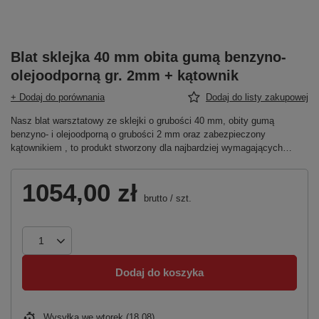
Blat sklejka 40 mm obita gumą benzyno-
olejoodporną gr. 2mm + kątownik
+ Dodaj do porównania
Dodaj do listy zakupowej
Nasz blat warsztatowy ze sklejki o grubości 40 mm, obity gumą
benzyno- i olejoodporną o grubości 2 mm oraz zabezpieczony
kątownikiem , to produkt stworzony dla najbardziej wymagających…
1054,00 zł
brutto
/
szt.
Dodaj do koszyka
Wysyłka
we wtorek (18.08)