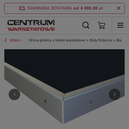
DARMOWA DOSTAWA
od 4 000,00 zł
Wstecz
Strona główna
Meble warsztatowe
Blaty Robocze
Blat sk