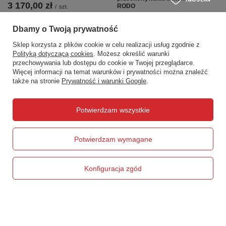
3 170,00 zł
RODO
/
szt.
1 280,00 zł
/
szt.
Dbamy o Twoją prywatność
Sklep korzysta z plików cookie w celu realizacji usług zgodnie z
Polityką dotyczącą cookies
. Możesz określić warunki
przechowywania lub dostępu do cookie w Twojej przeglądarce.
Więcej informacji na temat warunków i prywatności można znaleźć
także na stronie
Prywatność i warunki Google
.
Zamówienia
Potwierdzam wszystkie
Status zamówienia
Śledzenie przesyłki
Potwierdzam wymagane
Chcę zareklamować produkt
Chcę zwrócić produkt
Konfiguracja zgód
Chcę wymienić produkt
Kontakt