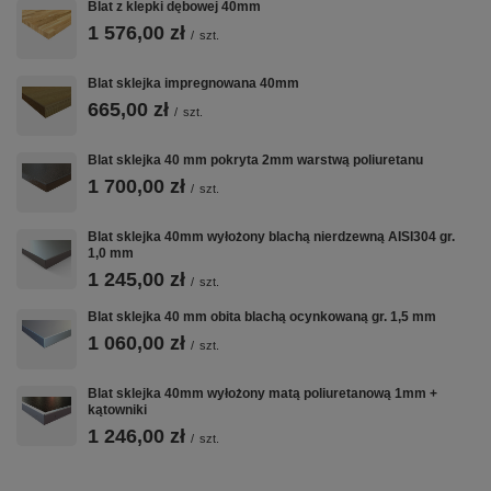
Blat z klepki dębowej 40mm
każdej pracowni.
1 576,00 zł
/
szt.
Łatwość w utrzymaniu czystości
Powierzchnia blachy nierdzewnej jest niezwykle łatwa do
czyszczenia. Wystarczy przetrzeć ją wilgotną ściereczką, aby
Blat sklejka impregnowana 40mm
usunąć zabrudzenia, co czyni ten blat idealnym rozwiązaniem
665,00 zł
/
szt.
dla miejsc, gdzie higiena i czystość są kluczowe, takich jak
warsztaty mechaniczne, laboratoria czy kuchnie przemysłowe.
Blat sklejka 40 mm pokryta 2mm warstwą poliuretanu
Wszechstronność zastosowania
Dzięki swojej odporności na chemikalia, wysoką temperaturę
1 700,00 zł
/
szt.
oraz solidnej konstrukcji, blat ten może być stosowany w
różnych branżach. Doskonale sprawdzi się w warsztatach,
kuchniach, laboratoriach oraz wszędzie tam, gdzie potrzebna
Blat sklejka 40mm wyłożony blachą nierdzewną AISI304 gr.
jest wytrzymała i elegancka powierzchnia robocza.
1,0 mm
1 245,00 zł
Zastosowanie blatu warsztatowego ze sklejki, wyłożonego
/
szt.
blachą nierdzewną:
Blat sklejka 40 mm obita blachą ocynkowaną gr. 1,5 mm
Warsztaty mechaniczne i przemysłowe
1 060,00 zł
/
szt.
Blat pokryty blachą nierdzewną idealnie sprawdzi się w
warsztatach mechanicznych, gdzie wymagana jest odporność na
oleje, smary i inne substancje chemiczne. Oferuje wysoką
Blat sklejka 40mm wyłożony matą poliuretanową 1mm +
trwałość oraz łatwość w czyszczeniu, co znacząco podnosi
kątowniki
komfort pracy.
1 246,00 zł
/
szt.
Kuchnie przemysłowe i gastronomiczne
W gastronomii i kuchniach przemysłowych, blat ten jest
doskonałym wyborem dzięki swojej odporności na wilgoć oraz