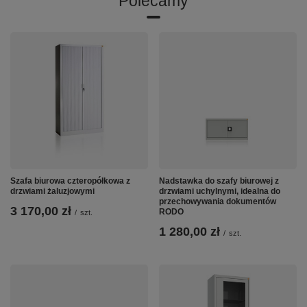
Polecamy
Szafa biurowa czteropółkowa z
Nadstawka do szafy biurowej z
drzwiami żaluzjowymi
drzwiami uchylnymi, idealna do
przechowywania dokumentów
3 170,00 zł
RODO
/
szt.
1 280,00 zł
/
szt.