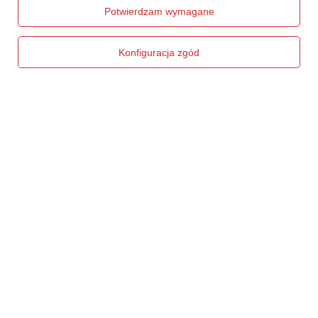
Potwierdzam wymagane
Chcę zareklamować produkt
Chcę zwrócić produkt
Konfiguracja zgód
Chcę wymienić produkt
Kontakt
Konto
Regulaminy
Social Media