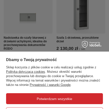
Nadstawka do szafy biurowej z
Szafa 1-drzwiowa, przeszklone
drzwiami uchylnymi, idealna do
drzwi
przechowywania dokumentów
2 130,00 zł
RODO
/
szt.
1 310,00 zł
/
szt.
Dbamy o Twoją prywatność
Sklep korzysta z plików cookie w celu realizacji usług zgodnie z
Polityką dotyczącą cookies
. Możesz określić warunki
przechowywania lub dostępu do cookie w Twojej przeglądarce.
Więcej informacji na temat warunków i prywatności można znaleźć
także na stronie
Prywatność i warunki Google
.
Zamówienia
Potwierdzam wszystkie
Status zamówienia
Śledzenie przesyłki