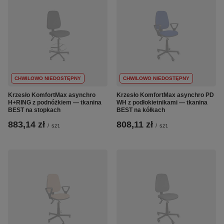
CHWILOWO NIEDOSTĘPNY
CHWILOWO NIEDOSTĘPNY
Krzesło KomfortMax asynchro
Krzesło KomfortMax asynchro PD
H+RING z podnóżkiem — tkanina
WH z podłokietnikami — tkanina
BEST na stopkach
BEST na kółkach
883,14 zł
808,11 zł
/
szt.
/
szt.