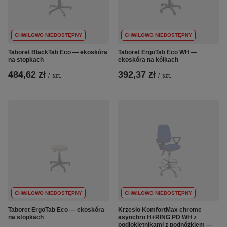
CHWILOWO NIEDOSTĘPNY
CHWILOWO NIEDOSTĘPNY
Taboret BlackTab Eco — ekoskóra
Taboret ErgoTab Eco WH —
na stopkach
ekoskóra na kółkach
484,62 zł
392,37 zł
/
szt.
/
szt.
CHWILOWO NIEDOSTĘPNY
CHWILOWO NIEDOSTĘPNY
Taboret ErgoTab Eco — ekoskóra
Krzesło KomfortMax chrome
na stopkach
asynchro H+RING PD WH z
podłokietnikami z podnóżkiem —