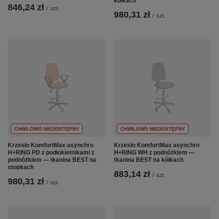
kółkach
846,24 zł
/
szt.
980,31 zł
/
szt.
CHWILOWO NIEDOSTĘPNY
CHWILOWO NIEDOSTĘPNY
Krzesło KomfortMax asynchro
Krzesło KomfortMax asynchro
H+RING PD z podłokietnikami z
H+RING WH z podnóżkiem —
podnóżkiem — tkanina BEST na
tkanina BEST na kółkach
stopkach
883,14 zł
/
szt.
980,31 zł
/
szt.