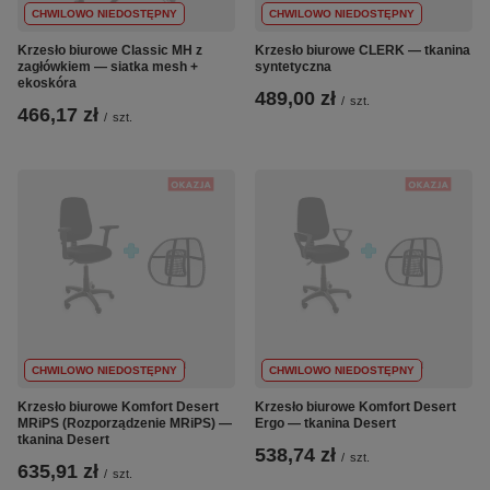
CHWILOWO NIEDOSTĘPNY
CHWILOWO NIEDOSTĘPNY
Krzesło biurowe Classic MH z
Krzesło biurowe CLERK — tkanina
zagłówkiem — siatka mesh +
syntetyczna
ekoskóra
489,00 zł
/
szt.
466,17 zł
/
szt.
CHWILOWO NIEDOSTĘPNY
CHWILOWO NIEDOSTĘPNY
Krzesło biurowe Komfort Desert
Krzesło biurowe Komfort Desert
MRiPS (Rozporządzenie MRiPS) —
Ergo — tkanina Desert
tkanina Desert
538,74 zł
/
szt.
635,91 zł
/
szt.