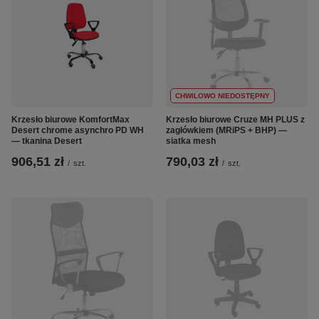
CHWILOWO NIEDOSTĘPNY
Krzesło biurowe KomfortMax
Krzesło biurowe Cruze MH PLUS z
Desert chrome asynchro PD WH
zagłówkiem (MRiPS + BHP) —
— tkanina Desert
siatka mesh
906,51 zł
790,03 zł
/
szt.
/
szt.