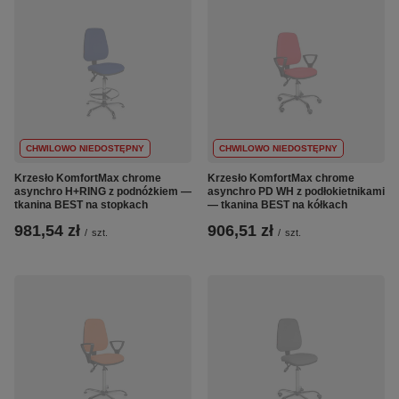
CHWILOWO NIEDOSTĘPNY
CHWILOWO NIEDOSTĘPNY
Krzesło KomfortMax chrome
Krzesło KomfortMax chrome
asynchro H+RING z podnóżkiem —
asynchro PD WH z podłokietnikami
tkanina BEST na stopkach
— tkanina BEST na kółkach
981,54 zł
906,51 zł
/
szt.
/
szt.