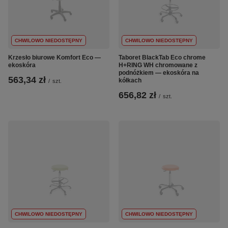
CHWILOWO NIEDOSTĘPNY
CHWILOWO NIEDOSTĘPNY
Krzesło biurowe Komfort Eco —
Taboret BlackTab Eco chrome
ekoskóra
H+RING WH chromowane z
podnóżkiem — ekoskóra na
563,34 zł
kółkach
/
szt.
656,82 zł
/
szt.
CHWILOWO NIEDOSTĘPNY
CHWILOWO NIEDOSTĘPNY