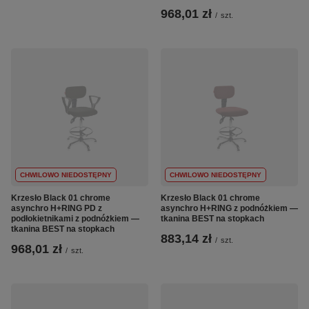
968,01 zł
/
szt.
CHWILOWO NIEDOSTĘPNY
CHWILOWO NIEDOSTĘPNY
Krzesło Black 01 chrome
Krzesło Black 01 chrome
asynchro H+RING PD z
asynchro H+RING z podnóżkiem —
podłokietnikami z podnóżkiem —
tkanina BEST na stopkach
tkanina BEST na stopkach
883,14 zł
/
szt.
968,01 zł
/
szt.