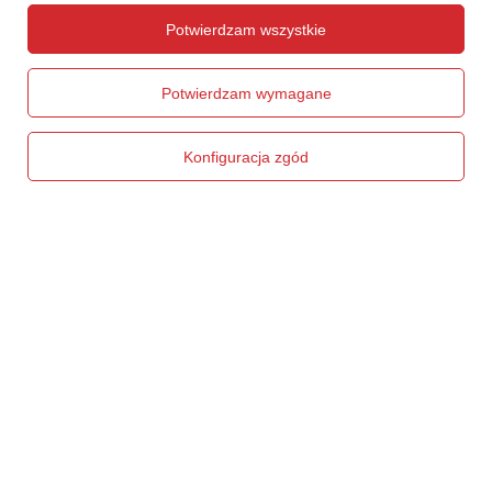
1 004,91 zł
1 004,91 zł
/
szt.
/
szt.
Potwierdzam wszystkie
Potwierdzam wymagane
Konfiguracja zgód
CHWILOWO NIEDOSTĘPNY
CHWILOWO NIEDOSTĘPNY
Krzesło Black 01 asynchro
Krzesło Black 01 asynchro
H+RING WH z podnóżkiem —
H+RING z podnóżkiem — tkanina
tkanina BEST na kółkach
BEST na stopkach
924,96 zł
876,99 zł
/
szt.
/
szt.