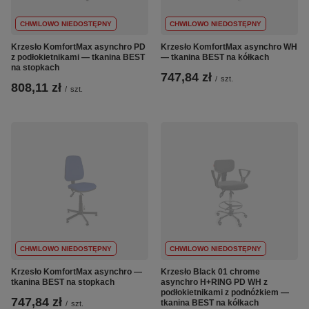
CHWILOWO NIEDOSTĘPNY
CHWILOWO NIEDOSTĘPNY
Krzesło KomfortMax asynchro PD
Krzesło KomfortMax asynchro WH
z podłokietnikami — tkanina BEST
— tkanina BEST na kółkach
na stopkach
747,84 zł
/
szt.
808,11 zł
/
szt.
CHWILOWO NIEDOSTĘPNY
CHWILOWO NIEDOSTĘPNY
Krzesło KomfortMax asynchro —
Krzesło Black 01 chrome
tkanina BEST na stopkach
asynchro H+RING PD WH z
podłokietnikami z podnóżkiem —
747,84 zł
tkanina BEST na kółkach
/
szt.