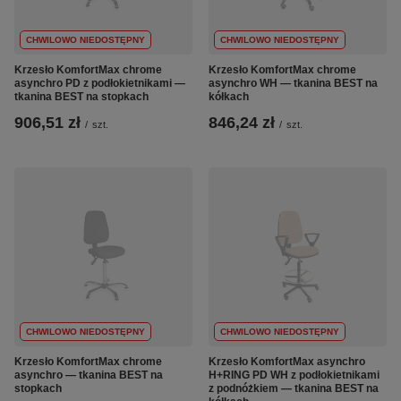
CHWILOWO NIEDOSTĘPNY
CHWILOWO NIEDOSTĘPNY
Krzesło KomfortMax chrome
Krzesło KomfortMax chrome
asynchro PD z podłokietnikami —
asynchro WH — tkanina BEST na
tkanina BEST na stopkach
kółkach
906,51 zł
846,24 zł
/
szt.
/
szt.
CHWILOWO NIEDOSTĘPNY
CHWILOWO NIEDOSTĘPNY
Krzesło KomfortMax chrome
Krzesło KomfortMax asynchro
asynchro — tkanina BEST na
H+RING PD WH z podłokietnikami
stopkach
z podnóżkiem — tkanina BEST na