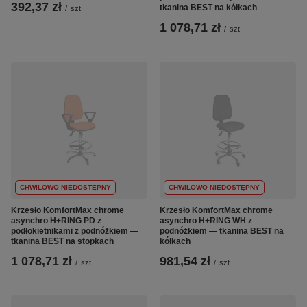
392,37 zł
tkanina BEST na kółkach
/
szt.
1 078,71 zł
/
szt.
CHWILOWO NIEDOSTĘPNY
CHWILOWO NIEDOSTĘPNY
Krzesło KomfortMax chrome
Krzesło KomfortMax chrome
asynchro H+RING PD z
asynchro H+RING WH z
podłokietnikami z podnóżkiem —
podnóżkiem — tkanina BEST na
tkanina BEST na stopkach
kółkach
1 078,71 zł
981,54 zł
/
szt.
/
szt.