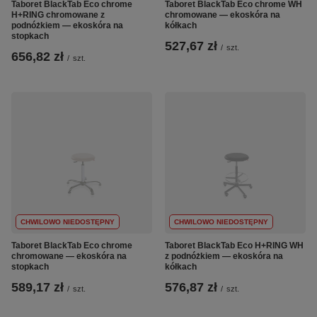
Taboret BlackTab Eco chrome
Taboret BlackTab Eco chrome WH
H+RING chromowane z
chromowane — ekoskóra na
podnóżkiem — ekoskóra na
kółkach
stopkach
527,67 zł
/
szt.
656,82 zł
/
szt.
CHWILOWO NIEDOSTĘPNY
CHWILOWO NIEDOSTĘPNY
Taboret BlackTab Eco chrome
Taboret BlackTab Eco H+RING WH
chromowane — ekoskóra na
z podnóżkiem — ekoskóra na
stopkach
kółkach
589,17 zł
576,87 zł
/
szt.
/
szt.