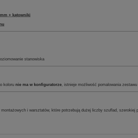
 mm + kątowniki
anu
poziomowanie stanowiska
o koloru
nie ma w konfiguratorze
, istnieje możliwość pomalowania zestaw
montażowych i warsztatów, które potrzebują dużej liczby szuflad, szerokiej 