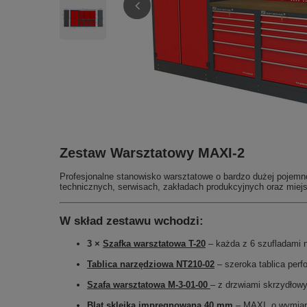
Zestaw Warsztatowy MAXI-2
Profesjonalne stanowisko warsztatowe o bardzo dużej pojemn
technicznych, serwisach, zakładach produkcyjnych oraz miejs
W skład zestawu wchodzi:
3 ×
Szafka warsztatowa T-20
– każda z 6 szufladami
Tablica narzędziowa NT210-02
– szeroka tablica per
Szafa warsztatowa M-3-01-00
– z drzwiami skrzydłow
Blat sklejka impregnowana 40 mm
– MAXI, o wymia