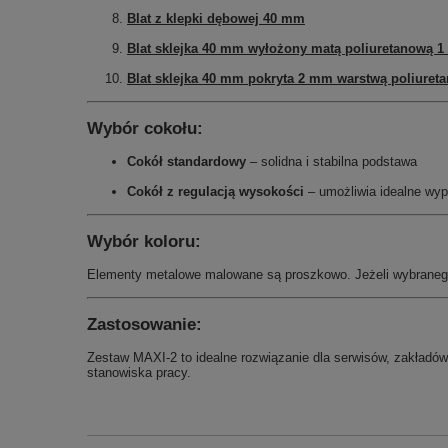
Blat z klepki dębowej 40 mm
Blat sklejka 40 mm wyłożony matą poliuretanową 1
Blat sklejka 40 mm pokryta 2 mm warstwą poliuret
Wybór cokołu:
Cokół standardowy
– solidna i stabilna podstawa
Cokół z regulacją wysokości
– umożliwia idealne wy
Wybór koloru:
Elementy metalowe malowane są proszkowo. Jeżeli wybraneg
Zastosowanie:
Zestaw MAXI-2 to idealne rozwiązanie dla serwisów, zakładów 
stanowiska pracy.