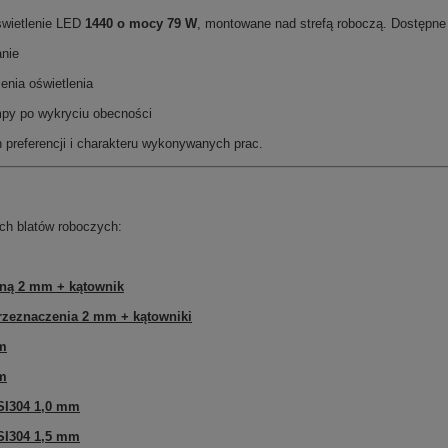
świetlenie LED
1440 o mocy 79 W
, montowane nad strefą roboczą. Dostępne 
nie
enia oświetlenia
py po wykryciu obecności
preferencji i charakteru wykonywanych prac.
h blatów roboczych:
rną 2 mm + kątownik
rzeznaczenia 2 mm + kątowniki
mm
mm
SI304 1,0 mm
SI304 1,5 mm