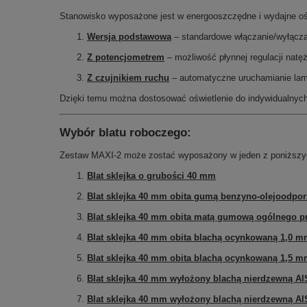
Stanowisko wyposażone jest w energooszczędne i wydajne o
Wersja podstawowa
– standardowe włączanie/wyłącza
Z potencjometrem
– możliwość płynnej regulacji natęż
Z czujnikiem ruchu
– automatyczne uruchamianie lam
Dzięki temu można dostosować oświetlenie do indywidualnych 
Wybór blatu roboczego:
Zestaw MAXI-2 może zostać wyposażony w jeden z poniższyc
Blat sklejka o grubości 40 mm
Blat sklejka 40 mm obita gumą benzyno-olejoodpo
Blat sklejka 40 mm obita matą gumową ogólnego p
Blat sklejka 40 mm obita blachą ocynkowaną 1,0 
Blat sklejka 40 mm obita blachą ocynkowaną 1,5 
Blat sklejka 40 mm wyłożony blachą nierdzewną AI
Blat sklejka 40 mm wyłożony blachą nierdzewną AI