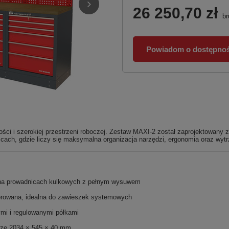
26 250,70 zł
br
Powiadom o dostępnoś
ości i szerokiej przestrzeni roboczej. Zestaw MAXI-2 został zaprojektowany
cach, gdzie liczy się maksymalna organizacja narzędzi, ergonomia oraz wyt
 na prowadnicach kulkowych z pełnym wysuwem
forowana, idealna do zawieszek systemowych
ymi i regulowanymi półkami
rze 2034 × 545 × 40 mm