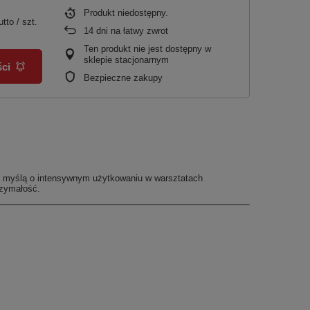
Produkt niedostępny
utto
/
szt.
14
dni na łatwy zwrot
Ten produkt nie jest dostępny w
sklepie stacjonarnym
ci
Bezpieczne zakupy
 z myślą o intensywnym użytkowaniu w warsztatach
rzymałość.