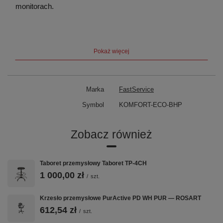
monitorach.
Szybki przegląd
Pokaż więcej
Seria
Komfort Eco
Materiał
Ekoskóra
Marka
FastService
Podłokietniki
Brak
Symbol
KOMFORT-ECO-BHP
Zagłówek
Brak
Zobacz również
Mechanizm
Standardowy
Norma BHP
Tak — MRiPS / BHP
Taboret przemysłowy Taboret TP-4CH
1 000,00 zł
/
szt.
Gwarancja
24 miesiące
Krzesło przemysłowe PurActive PD WH PUR — ROSART
612,54 zł
/
szt.
Kluczowe cechy