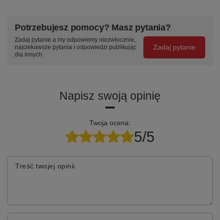
wielu
ekranach i
obszarze
Potrzebujesz pomocy? Masz pytania?
biurka
Zadaj pytanie a my odpowiemy niezwłocznie,
Zadaj pytanie
najciekawsze pytania i odpowiedzi publikując
dla innych.
Specyfikacja techniczna
Parametr
Wartość
Napisz swoją opinię
Seria
Komfort Eco
Twoja ocena:
Tapicerka
ekoskóra
5/5
Mechanizm
Standardowy — połączona
regulacja wysokości
Treść twojej opinii
Podłokietniki
Brak
Podstawa
Czarna stalowa, stopki
antypoślizgowe