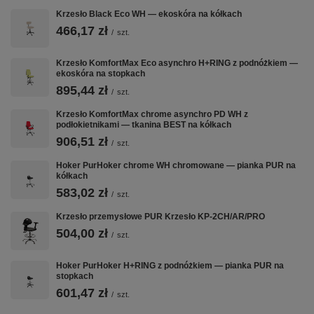
Krzesło Black Eco WH — ekoskóra na kółkach
466,17 zł
/
szt.
🪑
📐
⚙️
Krzesło KomfortMax Eco asynchro H+RING z podnóżkiem —
EKOSKÓRA
REGULACJA
MECHANIZM
ekoskóra na stopkach
Komfortowe
Regulacja
Prosta,
895,44 zł
/
szt.
ekoskóra —
wysokości
intuicyjna
estetyczny
siedziska,
regulacja
Krzesło KomfortMax chrome asynchro PD WH z
podłokietnikami — tkanina BEST na kółkach
wygląd,
pochylenia oparcia i
przyjemne w
podłokietników
906,51 zł
/
szt.
dotyku
Hoker PurHoker chrome WH chromowane — pianka PUR na
kółkach
583,02 zł
/
szt.
✅
💪
🔄
Krzesło przemysłowe PUR Krzesło KP-2CH/AR/PRO
504,00 zł
/
szt.
NORMA BHP
BEZ
OBROTOWY
PODŁOKIETNIKÓW
360°
Spełnia
Hoker PurHoker H+RING z podnóżkiem — pianka PUR na
Rozporządzenie
Swobodna praca
Swobodny
stopkach
MRiPS 2023
ramion, lżejsza
obrót —
601,47 zł
/
szt.
konstrukcja
wygodna
praca przy