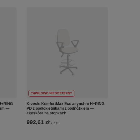
CHWILOWO NIEDOSTĘPNY
 H+RING
Krzesło KomfortMax Eco asynchro H+RING
iem —
PD z podłokietnikami z podnóżkiem —
ekoskóra na stopkach
992,61 zł
/
szt.