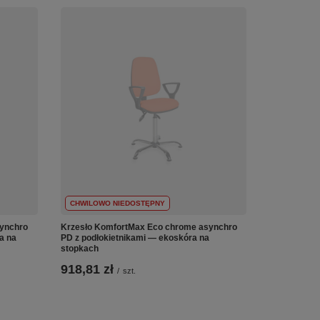
CHWILOWO NIEDOSTĘPNY
ynchro
Krzesło KomfortMax Eco chrome asynchro
a na
PD z podłokietnikami — ekoskóra na
stopkach
918,81 zł
/
szt.