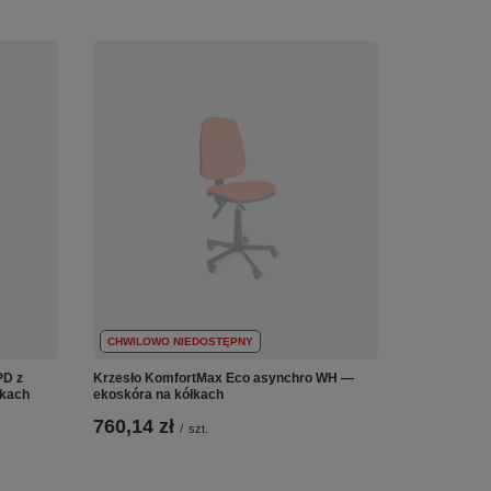
CHWILOWO NIEDOSTĘPNY
PD z
Krzesło KomfortMax Eco asynchro WH —
pkach
ekoskóra na kółkach
760,14 zł
/
szt.