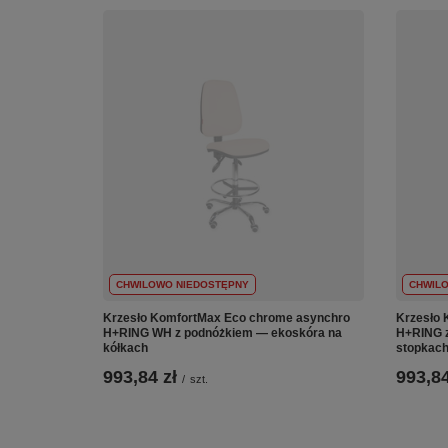
CHWILOWO NIEDOSTĘPNY
CHWIL
Krzesło KomfortMax Eco chrome asynchro
Krzesło 
H+RING WH z podnóżkiem — ekoskóra na
H+RING z
kółkach
stopkac
993,84 zł
993,84
/
szt.