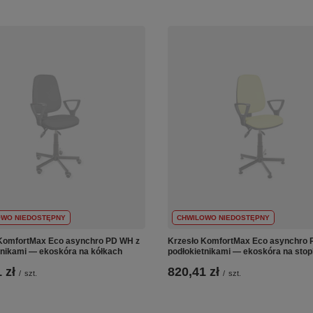
OWO NIEDOSTĘPNY
CHWILOWO NIEDOSTĘPNY
KomfortMax Eco asynchro PD WH z
Krzesło KomfortMax Eco asynchro 
tnikami — ekoskóra na kółkach
podłokietnikami — ekoskóra na sto
 zł
820,41 zł
/
szt.
/
szt.