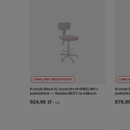
CHWILOWO NIEDOSTĘPNY
CHWIL
Krzesło Black 01 asynchro H+RING WH z
Krzesło 
podnóżkiem — tkanina BEST na kółkach
podnóżki
924,96 zł
876,99
/
szt.