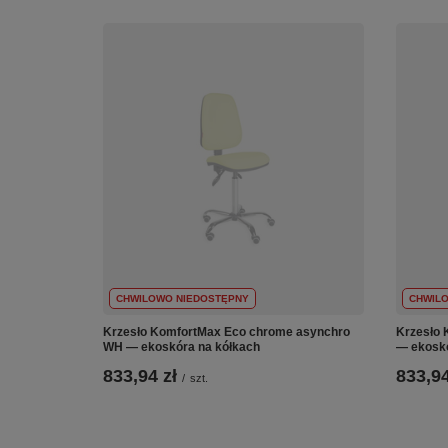
CHWILOWO NIEDOSTĘPNY
CHWIL
Krzesło KomfortMax Eco chrome asynchro
Krzesło 
WH — ekoskóra na kółkach
— ekoskó
833,94 zł
833,94
/
szt.