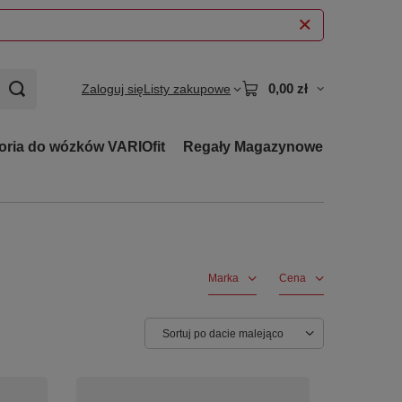
0,00 zł
Zaloguj się
Listy zakupowe
oria do wózków VARIOfit
Regały Magazynowe
Marka
Cena
Zmień sortowanie
Sortuj po dacie malejąco