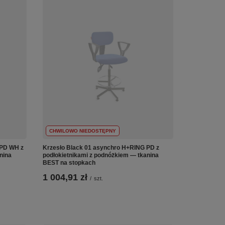
CHWILOWO NIEDOSTĘPNY
 PD WH z
Krzesło Black 01 asynchro H+RING PD z
nina
podłokietnikami z podnóżkiem — tkanina
BEST na stopkach
1 004,91 zł
/
szt.