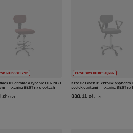
OWO NIEDOSTĘPNY
CHWILOWO NIEDOSTĘPNY
Black 01 chrome asynchro H+RING z
Krzesło Black 01 chrome asynchro
em — tkanina BEST na stopkach
podłokietnikami — tkanina BEST na 
 zł
808,11 zł
/
szt.
/
szt.