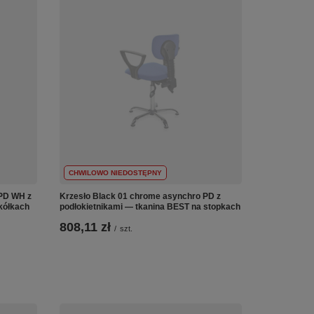
CHWILOWO NIEDOSTĘPNY
 PD WH z
Krzesło Black 01 chrome asynchro PD z
kółkach
podłokietnikami — tkanina BEST na stopkach
808,11 zł
/
szt.