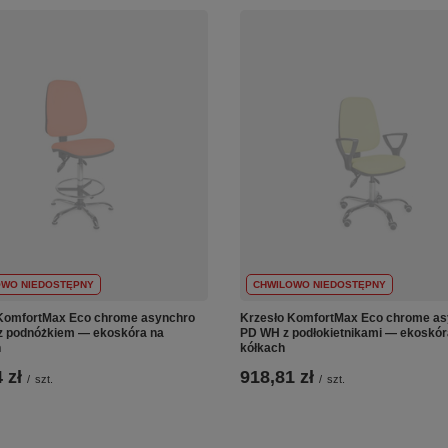
OWO NIEDOSTĘPNY
CHWILOWO NIEDOSTĘPNY
KomfortMax Eco chrome asynchro
Krzesło KomfortMax Eco chrome as
 podnóżkiem — ekoskóra na
PD WH z podłokietnikami — ekoskór
h
kółkach
 zł
918,81 zł
/
szt.
/
szt.