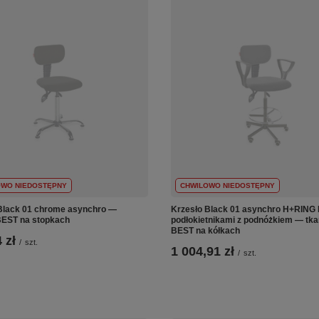
OWO NIEDOSTĘPNY
CHWILOWO NIEDOSTĘPNY
Black 01 chrome asynchro —
Krzesło Black 01 asynchro H+RING
BEST na stopkach
podłokietnikami z podnóżkiem — tka
BEST na kółkach
 zł
/
szt.
1 004,91 zł
/
szt.