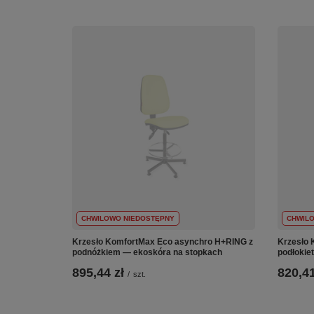
CHWILOWO NIEDOSTĘPNY
CHWIL
Krzesło KomfortMax Eco asynchro H+RING z
Krzesło 
podnóżkiem — ekoskóra na stopkach
podłokie
895,44 zł
820,41
/
szt.