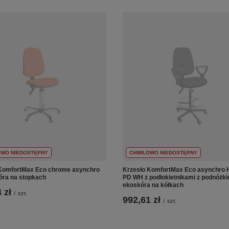
OWO NIEDOSTĘPNY
CHWILOWO NIEDOSTĘPNY
KomfortMax Eco chrome asynchro
Krzesło KomfortMax Eco asynchro
ra na stopkach
PD WH z podłokietnikami z podnóżk
ekoskóra na kółkach
 zł
/
szt.
992,61 zł
/
szt.