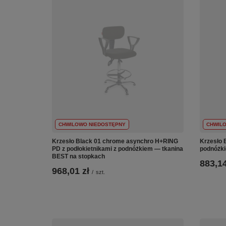
CHWILOWO NIEDOSTĘPNY
CHWIL
Krzesło Black 01 chrome asynchro H+RING
Krzesło 
PD z podłokietnikami z podnóżkiem — tkanina
podnóżki
BEST na stopkach
883,14
968,01 zł
/
szt.