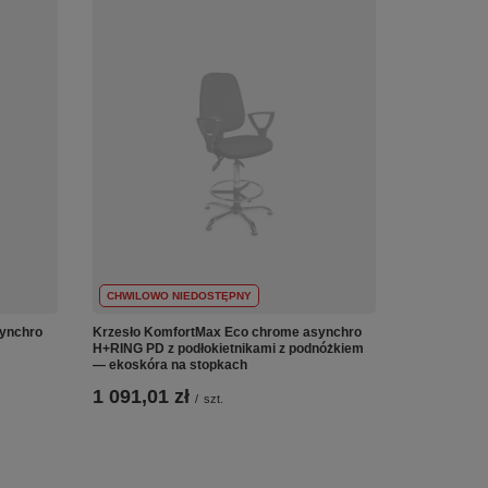
CHWILOWO NIEDOSTĘPNY
ynchro
Krzesło KomfortMax Eco chrome asynchro
H+RING PD z podłokietnikami z podnóżkiem
— ekoskóra na stopkach
1 091,01 zł
/
szt.