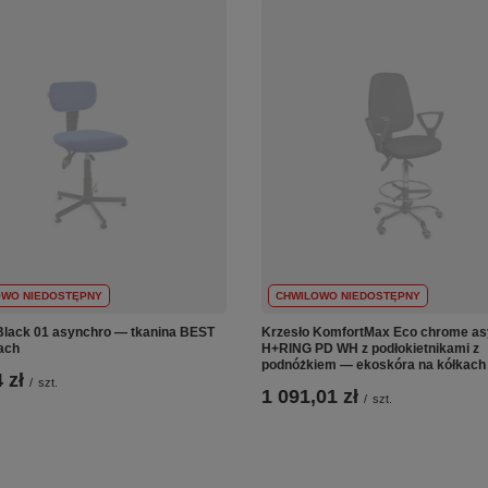
OWO NIEDOSTĘPNY
CHWILOWO NIEDOSTĘPNY
Black 01 asynchro — tkanina BEST
Krzesło KomfortMax Eco chrome as
ach
H+RING PD WH z podłokietnikami z
podnóżkiem — ekoskóra na kółkach
 zł
/
szt.
1 091,01 zł
/
szt.