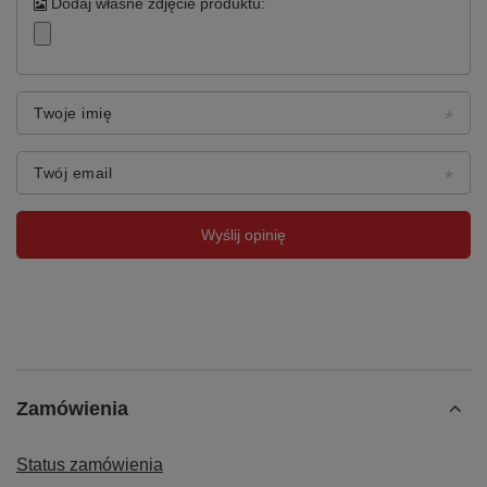
Dodaj własne zdjęcie produktu:
antypoślizgowe
Ruch podstawy
Stopki antypoślizgowe
Podłokietniki
Brak
Twoje imię
Podnóżek
Brak
Twój email
Mechanizm
Asynchroniczny — niezależna
regulacja oparcia i siedziska
Wyślij opinię
Regulacja wysokości
Pneumatyczna
Gwarancja
24 miesiące
Dla kogo jest to krzesło?
Zamówienia
Pracownicy montażu i stanowisk warsztatowych
—
wielogodzinna praca w komforcie
Status zamówienia
Technicy i monterzy
— stabilna pozycja przy precyzyjnych