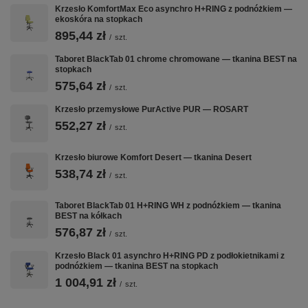
Krzesło KomfortMax Eco asynchro H+RING z podnóżkiem —
ekoskóra na stopkach
Kluczowe cechy
895,44 zł
/
szt.
Taboret BlackTab 01 chrome chromowane — tkanina BEST na
stopkach
🪑
📐
🔄
575,64 zł
/
szt.
Krzesło przemysłowe PurActive PUR — ROSART
TKANINA
REGULACJA
OBROTOWY
552,27 zł
BEST
WYSOKOŚCI
360°
/
szt.
Oddychająca
Pneumatyczna
Swobodny
Krzesło biurowe Komfort Desert — tkanina Desert
tkanina
regulacja
obrót pozwala
BEST —
wysokości
pracować w
538,74 zł
/
szt.
wytrzymała
siedziska —
różnych
na ścieranie,
prosta obsługa
kierunkach bez
Taboret BlackTab 01 H+RING WH z podnóżkiem — tkanina
odporna na
jednym ruchem
wstawania z
BEST na kółkach
zabrudzenia,
dźwigni
fotela
576,87 zł
/
szt.
przyjemna w
dotyku
Krzesło Black 01 asynchro H+RING PD z podłokietnikami z
podnóżkiem — tkanina BEST na stopkach
1 004,91 zł
/
szt.
⚙️
💪
🦶