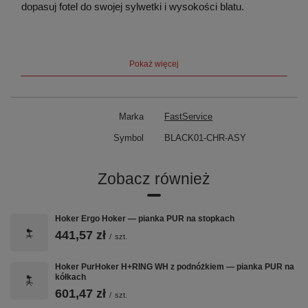
dopasuj fotel do swojej sylwetki i wysokości blatu.
Uzupełnij stanowisko o
stoły warsztatowe
lub
wózki
narzędziowe
.
Pokaż więcej
Szybki przegląd
Siedzisko i oparcie
TKANINA BEST
Marka
FastService
Symbol
BLACK01-CHR-ASY
Podstawa
Chromowana stalowa, stopki
antypoślizgowe
Zobacz również
Podłokietniki
Brak
Podnóżek H+RING
Brak
Hoker Ergo Hoker — pianka PUR na stopkach
441,57 zł
/
szt.
Mechanizm
Asynchroniczny
Hoker PurHoker H+RING WH z podnóżkiem — pianka PUR na
Regulacja wys.
Pneumatyczna
kółkach
601,47 zł
/
szt.
Gwarancja
24 miesiące