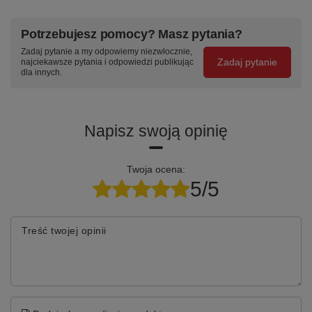
ASYNCHRO
LEKKA
STABILNA
Potrzebujesz pomocy? Masz pytania?
KONSTRUKCJA
PODSTAWA
Niezależna
Zadaj pytanie a my odpowiemy niezwłocznie,
regulacja
Bez
Pięcioramienna
Zadaj pytanie
najciekawsze pytania i odpowiedzi publikując
oparcia i
podłokietników
podstawa —
dla innych.
siedziska —
— swobodne
kółka lub
każdy
wyjście i łatwe
stopki
znajdzie
przemieszczanie
antypoślizgowe
swoją
Napisz swoją opinię
pozycję
Twoja ocena:
Specyfikacja techniczna
5/5
Parametr
Wartość
Treść twojej opinii
Seria
Black 01
Siedzisko / oparcie
tkanina BEST
Podstawa
Chromowana stalowa, stopki