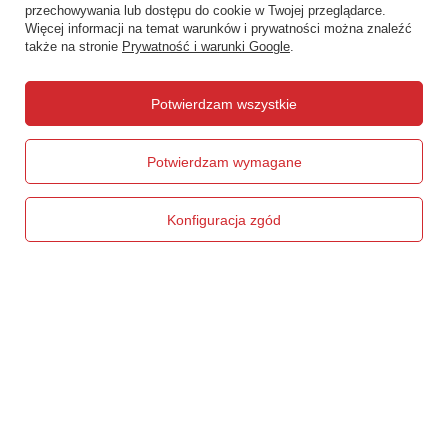
przechowywania lub dostępu do cookie w Twojej przeglądarce.
Więcej informacji na temat warunków i prywatności można znaleźć
także na stronie
Prywatność i warunki Google
.
Zamówienia
Potwierdzam wszystkie
Status zamówienia
Śledzenie przesyłki
Potwierdzam wymagane
Chcę zareklamować produkt
Chcę zwrócić produkt
Konfiguracja zgód
Chcę wymienić produkt
Kontakt
Konto
Regulaminy