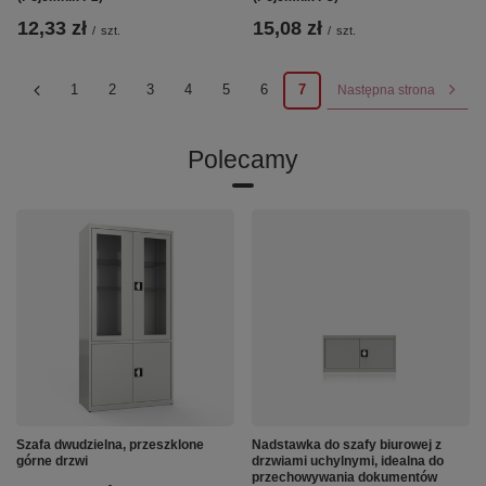
12,33 zł
15,08 zł
/
szt.
/
szt.
1
2
3
4
5
6
7
Następna strona
Polecamy
Szafa dwudzielna, przeszklone
Nadstawka do szafy biurowej z
górne drzwi
drzwiami uchylnymi, idealna do
przechowywania dokumentów