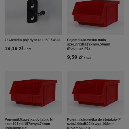
Zawieszka pojedyncza L-50 ZW-01
Pojemnik/kuwetka mała
szer.77xdł.119xwys.56mm
19,19 zł
(Pojemnik P1)
/
szt.
9,59 zł
/
szt.
Pojemnik/kuwetka do tablic N
Pojemnik/kuwetka do stojaków P
szer.101xdł.157xwys.74mm
szer.144xdł.224xwys.108mm
(Pojemnik P2)
(Pojemnik P3)