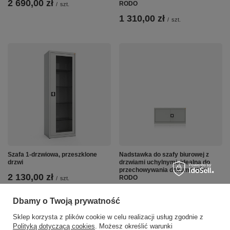
2 690,00 zł
RODO
/
szt.
1 310,00 zł
/
szt.
Szafa 1-drzwiowa, przeszklone
Nadstawka do szafy biurowej z
drzwi
drzwiami uchylnymi, idealna do
przechowywania dokumentów
2 130,00 zł
RODO
/
szt.
1 280,00 zł
/
szt.
Dbamy o Twoją prywatność
Sklep korzysta z plików cookie w celu realizacji usług zgodnie z
Polityką dotyczącą cookies
. Możesz określić warunki