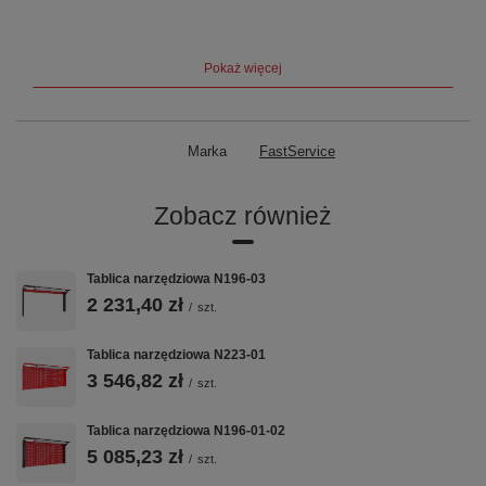
- całość pokryta lakierem proszkowym w standardowych kolorach:
czerwonym (RAL 3020)
Pokaż więcej
niebieskim (RAL 5005)
żółtym (RAL 1003)
Marka
FastService
możliwość pomalowania w innym kolorze RAL
Zobacz również
- dokładne wymiary w galerii zdjęć
- waga gabloty: 22 kg
Tablica narzędziowa N196-03
- w skład gabloty nie wchodzą zawieszki
2 231,40 zł
/
szt.
Tablica narzędziowa N223-01
3 546,82 zł
/
szt.
Tablica narzędziowa N196-01-02
5 085,23 zł
/
szt.