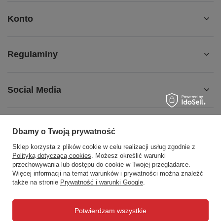
Konto
Regulaminy
Social Media
Dbamy o Twoją prywatność
508372615
biuro@centrumwarsztatowe.pl
Sklep korzysta z plików cookie w celu realizacji usług zgodnie z
Polityką dotyczącą cookies
. Możesz określić warunki
CentrumWarsztatowe.pl
,
Hetmańska 25
,
15-727
Białystok
przechowywania lub dostępu do cookie w Twojej przeglądarce.
Więcej informacji na temat warunków i prywatności można znaleźć
także na stronie
Prywatność i warunki Google
.
W sklepie prezentujemy ceny brutto (z VAT).
Potwierdzam wszystkie