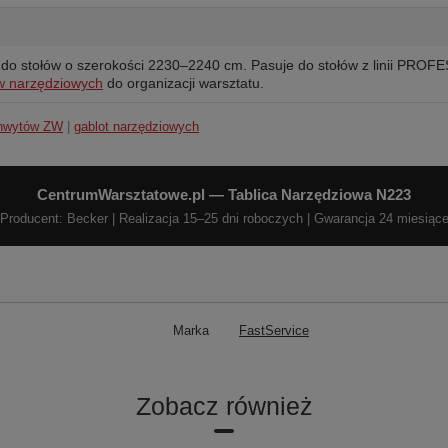
a do stołów o szerokości 2230–2240 cm. Pasuje do stołów z linii PRO
w narzędziowych
do organizacji warsztatu.
chwytów ZW
|
gablot narzędziowych
CentrumWarsztatowe.pl — Tablica Narzędziowa N223
Producent: Becker | Realizacja 15–25 dni roboczych | Gwarancja 24 miesiąc
Marka
FastService
Zobacz również