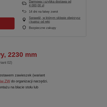
Darmowa i szybka dostawa
od
4 000,00 zł
14
dni na łatwy zwrot
Sprawdź, w którym sklepie obejrzysz
i kupisz od ręki
Bezpieczne zakupy
wy, 2230 mm
iant 02)
estawem zawieszek (wariant
tów ZW
do organizacji narzędzi.
ażu na blacie stołu lub