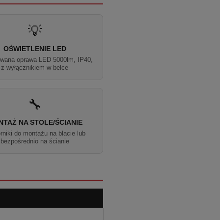
💡
OŚWIETLENIE LED
owana oprawa LED 5000lm, IP40,
z wyłącznikiem w belce
🔧
TAŻ NA STOLE/ŚCIANIE
niki do montażu na blacie lub
bezpośrednio na ścianie