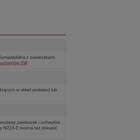
Kompatybilna z zawieszkami
i uchwytów ZW
.
zących w skład zestawu) lub
 zestawy zawieszek i uchwytów
ny N223-E można też dokupić