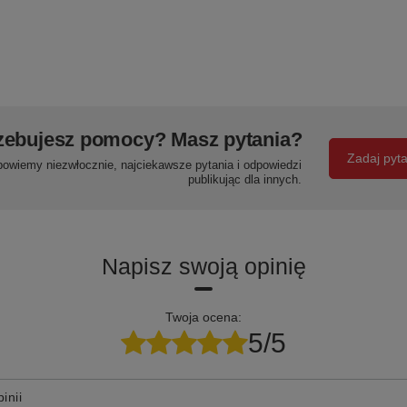
zebujesz pomocy? Masz pytania?
Zadaj pyt
powiemy niezwłocznie, najciekawsze pytania i odpowiedzi
publikując dla innych.
Napisz swoją opinię
Twoja ocena:
5/5
inii