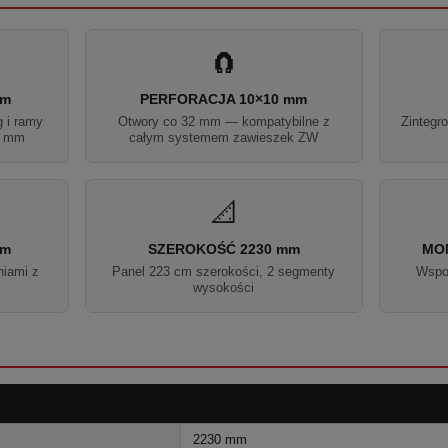
🧲
mm
PERFORACJA 10×10 mm
g i ramy
Otwory co 32 mm — kompatybilne z
Zintegr
,5 mm
całym systemem zawieszek ZW
📐
mm
SZEROKOŚĆ 2230 mm
MON
niami z
Panel 223 cm szerokości, 2 segmenty
Wspor
wysokości
2230 mm