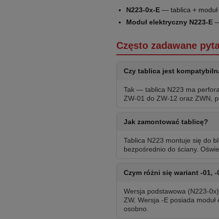
N223-0x-E
— tablica + moduł 
Moduł elektryczny N223-E
—
Często zadawane pyta
Czy tablica jest kompatybil
Tak — tablica N223 ma perfor
ZW-01 do ZW-12 oraz ZWN, poj
Jak zamontować tablicę?
Tablica N223 montuje się do 
bezpośrednio do ściany. Oświe
Czym różni się wariant -01, -
Wersja podstawowa (N223-0x) t
ZW. Wersja -E posiada moduł 
osobno.