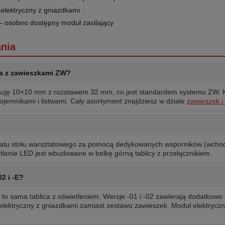
elektryczny z gniazdkami
 osobno dostępny moduł zasilający
nia
na z zawieszkami ZW?
ację 10×10 mm z rozstawem 32 mm, co jest standardem systemu ZW. 
emnikami i listwami. Cały asortyment znajdziesz w dziale
zawieszek 
blatu stołu warsztatowego za pomocą dedykowanych wsporników (wchod
tlenie LED jest wbudowane w belkę górną tablicy z przełącznikiem.
02 i -E?
o sama tablica z oświetleniem. Wersje -01 i -02 zawierają dodatkowo
elektryczny z gniazdkami zamiast zestawu zawieszek. Moduł elektrycz