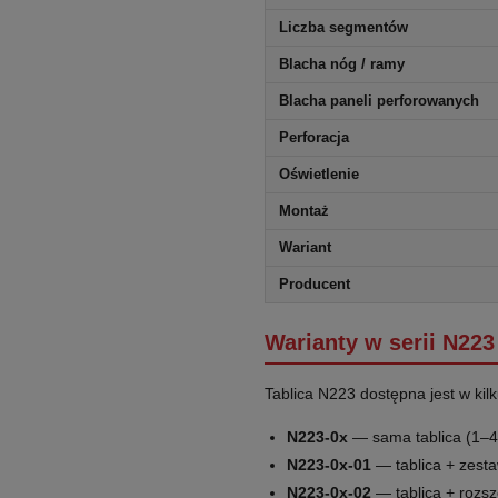
Liczba segmentów
Blacha nóg / ramy
Blacha paneli perforowanych
Perforacja
Oświetlenie
Montaż
Wariant
Producent
Warianty w serii N223
Tablica N223 dostępna jest w kil
N223-0x
— sama tablica (1–4
N223-0x-01
— tablica + zest
N223-0x-02
— tablica + rozsz