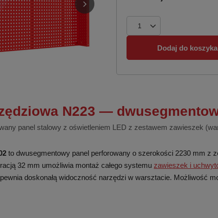
Dodaj do koszyka
rzędziowa N223 — dwusegmento
wany panel stalowy z oświetleniem LED z zestawem zawieszek (war
02
to dwusegmentowy panel perforowany o szerokości 2230 mm z z
rforacją 32 mm umożliwia montaż całego systemu
zawieszek i uchwy
ewnia doskonałą widoczność narzędzi w warsztacie. Możliwość mont