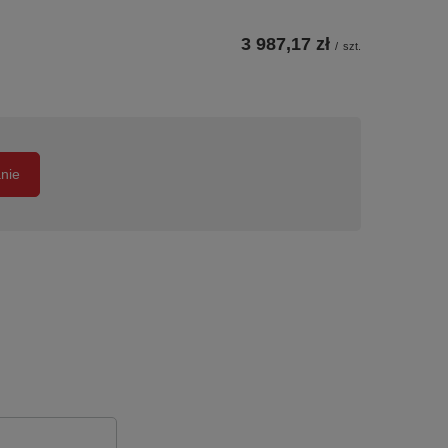
3 987,17 zł
/
szt.
anie