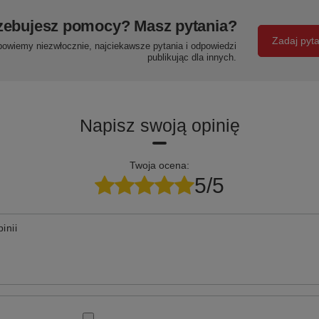
zebujesz pomocy? Masz pytania?
Zadaj pyt
powiemy niezwłocznie, najciekawsze pytania i odpowiedzi
publikując dla innych.
Napisz swoją opinię
Twoja ocena:
5/5
inii