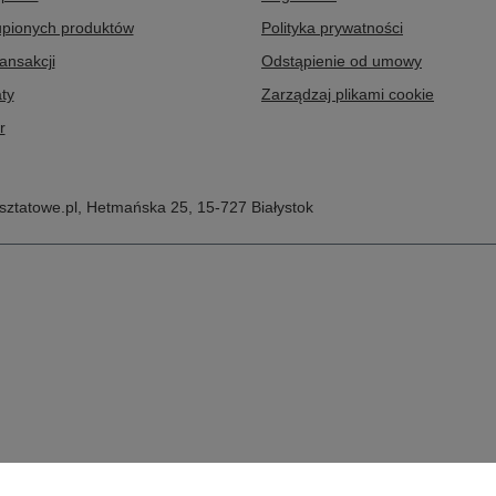
upionych produktów
Polityka prywatności
ransakcji
Odstąpienie od umowy
ty
Zarządzaj plikami cookie
r
ztatowe.pl
,
Hetmańska 25
,
15-727
Białystok