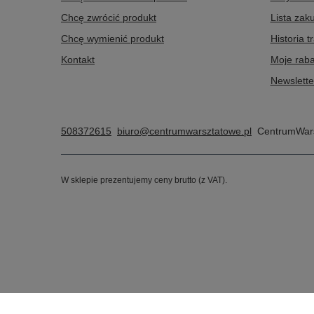
Chcę zwrócić produkt
Lista zak
Chcę wymienić produkt
Historia t
Kontakt
Moje raba
Newslette
508372615
biuro@centrumwarsztatowe.pl
CentrumWars
W sklepie prezentujemy ceny brutto (z VAT).