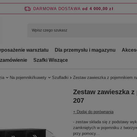
DARMOWA DOSTAWA
od 4 000,00 zł
posażenie warsztatu
Dla przemysłu i magazynu
Akces
 zamówienie
Szafki Wiszące
zia
Na pojemniki/kuwety
Szufladki
Zestaw zawieszka z pojemnikiem n
Zestaw zawieszka z
207
+ Dodaj do porównania
- zestaw składa się z podstawy wyk
zamkniętych w pojemniku z tworzy
przy pomocy…