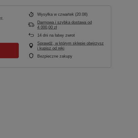
Wysyłka
w czwartek (20.08)
zt.
Darmowa i szybka dostawa
od
4 000,00 zł
14
dni na łatwy zwrot
Sprawdź, w którym sklepie obejrzysz
i kupisz od ręki
Bezpieczne zakupy