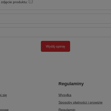
zdjęcie produktu:
Wyślij opinię
Regulaminy
j się
Wysyłka
Sposoby płatności i prowizje
upowe
Regulamin