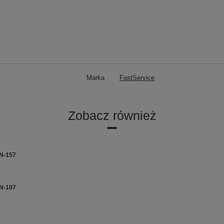
Marka
FastService
Zobacz również
WN-157
WN-107