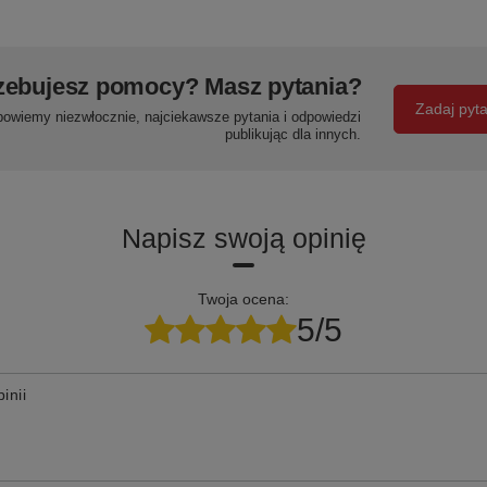
zebujesz pomocy? Masz pytania?
Zadaj pyt
powiemy niezwłocznie, najciekawsze pytania i odpowiedzi
publikując dla innych.
Napisz swoją opinię
Twoja ocena:
5/5
inii