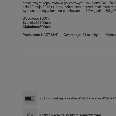
proszkowymi (epoksydowo-poliestrowymi) w kolorze RAL 703
dnia 29 maja 2012 r.), który zabezpiecza przed działaniem d
wyposażone są w kołki do plombowania. Udźwig półki: 50k
Wysokość
1500mm
Szerokość
700mm
Głębokość
500mm
Producent:
KART-MAP |
Gwarancja:
24 miesiące |
Kolor 
Stół 3-modułowy + szafka WSZ-B + szafka WSZ-D + 
Nóżki z blachy ze stopkami regulowanymi