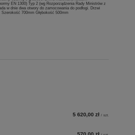
normy EN 1300) Typ 2 (wg Rozporządzenia Rady Ministrów z
iada w dnie dwa otwory do zamocowania do podłogi. Drzwi
0mm Szerokość 700mm Głębokość 500mm
5 620,00 zł
/
szt.
570,00 zł
/
szt.