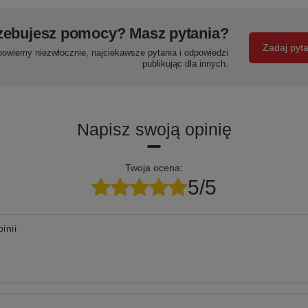
zebujesz pomocy? Masz pytania?
Zadaj pyt
powiemy niezwłocznie, najciekawsze pytania i odpowiedzi
publikując dla innych.
Napisz swoją opinię
Twoja ocena:
5/5
inii