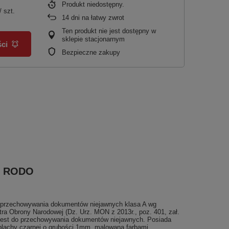
Produkt niedostępny
/
szt.
14
dni na łatwy zwrot
Ten produkt nie jest dostępny w
sklepie stacjonarnym
ci
Bezpieczne zakupy
ów RODO
przechowywania dokumentów niejawnych klasa A wg
stra Obrony Narodowej (Dz. Urz. MON z 2013r., poz. 401, zał.
 jest do przechowywania dokumentów niejawnych. Posiada
blachy czarnej o grubości 1mm, malowana farbami