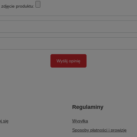
zdjęcie produktu:
Wyślij opinię
Regulaminy
j się
Wysyłka
Sposoby płatności i prowizje