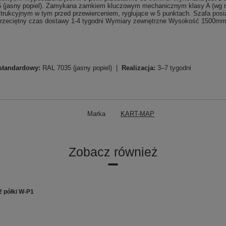
5 (jasny popiel). Zamykana zamkiem kluczowym mechanicznym klasy A (wg 
estrukcyjnym w tym przed przewierceniem, ryglujące w 5 punktach. Szafa pos
g Przeciętny czas dostawy 1-4 tygodni Wymiary zewnętrzne Wysokość 150
standardowy:
RAL 7035 (jasny popiel) |
Realizacja:
3–7 tygodni
Marka
KART-MAP
Zobacz również
2 półki W-P1