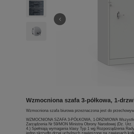
Wzmocniona szafa 3-półkowa, 1-drz
Wzmocniona szafa biurowa przeznaczona jest do przechowyw
WZMOCNIONA SZAFA 3-PÓŁKOWA, 1-DRZWIOWA Wszystkie szafy
Zarządzenia Nr 59/MON Ministra Obrony Narodowej (Dz. Urz. MO
4.) Spełniają wymagania klasy Typ 1 wg Rozporządzenia Rad
jedno skrzydło drzwi uchylnych zawieszone na zawiasach ko