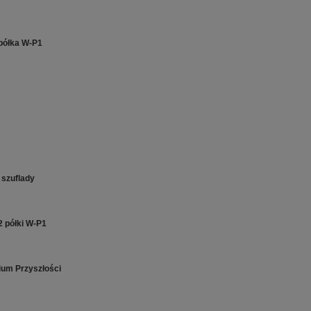
półka W-P1
 szuflady
2 półki W-P1
ium Przyszłości