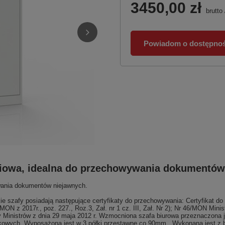
3450,00 zł
brutto
Powiadom o dostępnoś
wiowa, idealna do przechowywania dokument
ania dokumentów niejawnych.
 posiadają następujące certyfikaty do przechowywania: Certyfikat do 
N z 2017r., poz. 227., Roz.3, Zał. nr 1 cz. III, Zał. Nr 2); Nr 46/MON Mini
y Ministrów z dnia 29 maja 2012 r. Wzmocniona szafa biurowa przeznaczona
łkowych. Wyposażona jest w 3 półki przestawne co 90mm,. Wykonana jest z 