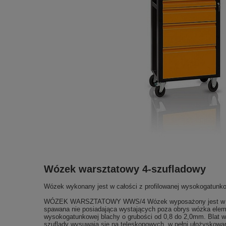
Wózek warsztatowy 4-szufladowy
Wózek wykonany jest w całości z profilowanej wysokogatunko
WÓZEK WARSZTATOWY WWS/4 Wózek wyposażony jest w system 
spawana nie posiadająca wystających poza obrys wózka eleme
wysokogatunkowej blachy o grubości od 0,8 do 2,0mm. Blat 
szuflady wysuwają się na teleskopowych, w pełni ułożysko