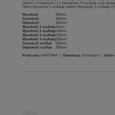
stałych i 2 skrętnych ( 1 z hamulcem). Przeciętny czas d
70mm Wysokość 2 szuflady 140mm Wysokość 3 szuflady 21
Wysokość
950mm
Szerokość
650mm
Głębokość
450mm
Wysokość 1 szuflady
70mm
Wysokość 2 szuflady
140mm
Wysokość 3 szuflady
215mm
Wysokość 4 szuflady
290mm
Szerokość szuflad
520mm
Głębokość szuflad
350mm
Producent:
KART-MAP |
Gwarancja:
24 miesiące |
Kolor 