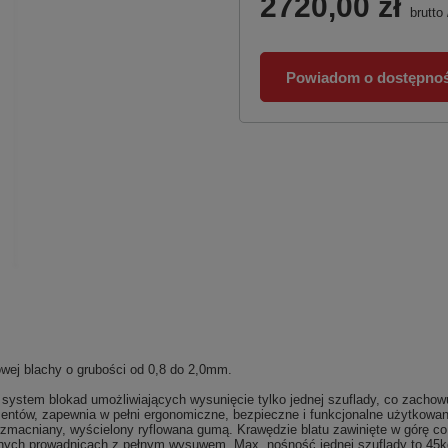
2720,00 zł
brutto
Powiadom o dostępnoś
wej blachy o grubości od 0,8 do 2,0mm.
blokad umożliwiających wysunięcie tylko jednej szuflady, co zachowuje 
ntów, zapewnia w pełni ergonomiczne, bezpieczne i funkcjonalne użytkowani
wzmacniany, wyścielony ryflowana gumą. Krawędzie blatu zawinięte w górę 
wanych prowadnicach z pełnym wysuwem. Max. nośność jednej szuflady to 4