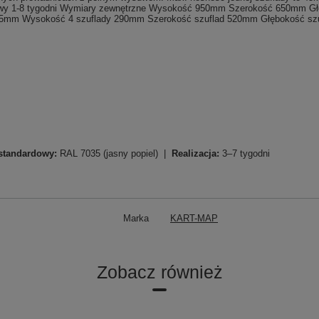
ostawy 1-8 tygodni Wymiary zewnętrzne Wysokość 950mm Szerokość 650mm 
5mm Wysokość 4 szuflady 290mm Szerokość szuflad 520mm Głębokość sz
standardowy:
RAL 7035 (jasny popiel) |
Realizacja:
3–7 tygodni
Marka
KART-MAP
Zobacz również