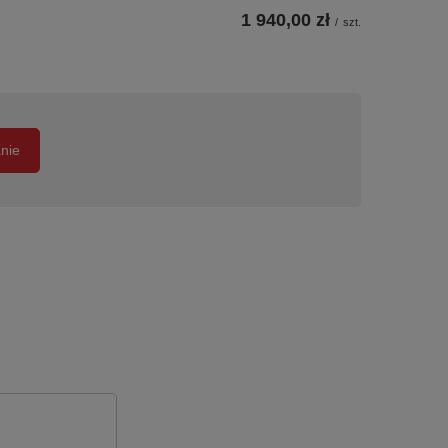
1 940,00 zł
/
szt.
anie