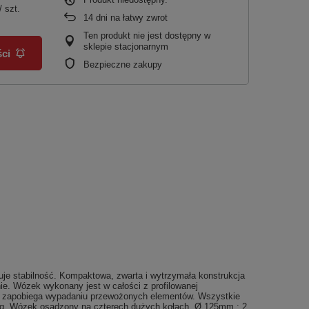
/
szt.
14
dni na łatwy zwrot
Ten produkt nie jest dostępny w
sklepie stacjonarnym
ci
Bezpieczne zakupy
stabilność. Kompaktowa, zwarta i wytrzymała konstrukcja
e. Wózek wykonany jest w całości z profilowanej
co zapobiega wypadaniu przewożonych elementów. Wszystkie
5kg. Wózek osadzony na czterech dużych kołach Ø 125mm : 2