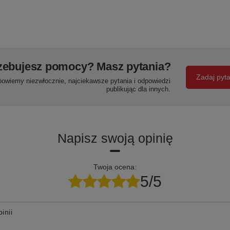
zebujesz pomocy? Masz pytania?
Zadaj pyt
powiemy niezwłocznie, najciekawsze pytania i odpowiedzi
publikując dla innych.
Napisz swoją opinię
Twoja ocena:
5/5
inii