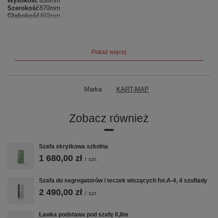
Wysokość
850mm
Szerokość
870mm
Głębokość
460mm
Producent:
KART-MAP |
Gwarancja:
24 miesiące |
Kolor
standardowy:
RAL 7035 (jasny popiel) |
Realizacja:
3–7 tygodni
Pokaż więcej
Marka
KART-MAP
Zobacz również
Szafa skrytkowa szkolna
1 680,00 zł
/
szt.
Szafa do segregatorów i teczek wiszących for.A-4, 4 szuflady
2 490,00 zł
/
szt.
Ławka podstawa pod szafę 0,8m