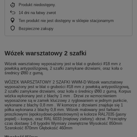
Produkt niedostępny
14
dni na łatwy zwrot
Ten produkt nie jest dostępny w sklepie stacjonarnym
Bezpieczne zakupy
Wózek warsztatowy 2 szafki
Wózek warsztatowy wyposażony jest w blat o grubości #18 mm z
powłoką antypoślizgową, 2 szafki zamykane drzwiami, oraz koła o
średnicy Ø80 z gumą.
WÓZEK WARSZTATOWY 2 SZAFKI WWM-D Wózek warsztatowy
wyposażony jest w blat o grubości #18 mm z powłoką antypoślizgową,
2 szafki zamykane drzwiami, oraz koła o średnicy Ø80 z gumą. Korpus
wózka wykonany jest z blachy 1 mm . Drzwi ze wzmocnieniem
wyposażone są w zamek kluczowy z ryglowaniem w jednym punkcie,
wykonane z blachy 0,8 mm . W komorze z drzwiami znajduje się 1
półka wykonana z blachy 0,8 mm. Wózek malowany jest farbami
proszkowymi (epoksydowo-poliestrowymi) w kolorze RAL7035 (jasny
popiel) – korpus, oraz RAL 6033 (miętowy zielony) -drzwi. Przeciętny
czas dostawy 1-8 tygodni Wymiary zewnętrzne Wysokość 850mm
Szerokość 870mm Głębokość 460mm