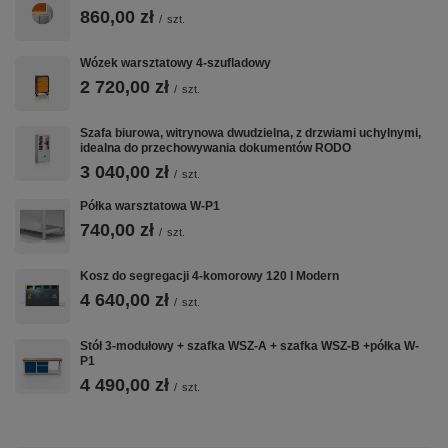
860,00 zł
/
szt.
Wózek warsztatowy 4-szufladowy
2 720,00 zł
/
szt.
Szafa biurowa, witrynowa dwudzielna, z drzwiami uchylnymi,
idealna do przechowywania dokumentów RODO
3 040,00 zł
/
szt.
Półka warsztatowa W-P1
740,00 zł
/
szt.
Kosz do segregacji 4-komorowy 120 l Modern
4 640,00 zł
/
szt.
Stół 3-modułowy + szafka WSZ-A + szafka WSZ-B +półka W-
P1
4 490,00 zł
/
szt.