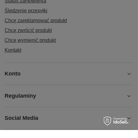
Status zamówienia
Śledzenie przesyłki
Chcę zareklamować produkt
Chcę zwrócić produkt
Chcę wymienić produkt
Kontakt
Konto
Regulaminy
Social Media