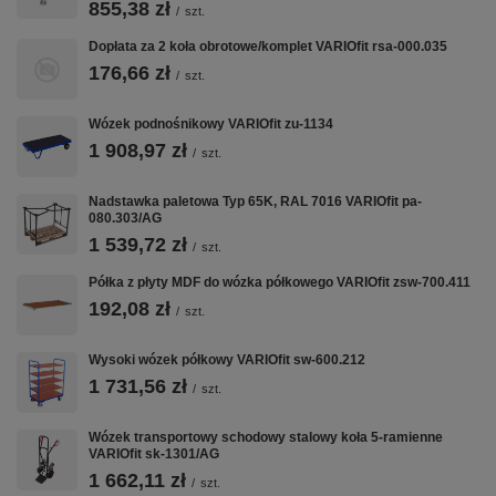
300 mm Wysokość pałąka: 880 mm Wykonanie: * spawany z
855,38 zł
/
szt.
rur stalowych * na każdym boku 1 poziomy pałąk * półki
spawane, nachylone pod kątem 5° Kolor: RAL 7016 szary
Dopłata za 2 koła obrotowe/komplet VARIOfit rsa-000.035
antracytowy, malowanie proszkowe Koła: Koła z gumy szarej
176,66 zł
termoplastycznej, felga z tworzywa, precyzyjne łożysko
/
szt.
kulkowe, Ø 75 mm, bezśladowe, 4 koła obrotowe w tym 2 z
hamulcem Nośność: 150 kg EAN-Nr.: 4035694075290
Wózek podnośnikowy VARIOfit zu-1134
1 908,97 zł
/
szt.
VARIOfit w CentrumWarsztatowe.pl:
Nadstawka paletowa Typ 65K, RAL 7016 VARIOfit pa-
080.303/AG
Wózki Platformowe
·
Wózki Magazynowe
·
Taczki i Wózki Schodowe
·
Nadstawki Paletowe
1 539,72 zł
/
szt.
Półka z płyty MDF do wózka półkowego VARIOfit zsw-700.411
192,08 zł
/
szt.
Wysoki wózek półkowy VARIOfit sw-600.212
1 731,56 zł
/
szt.
Wózek transportowy schodowy stalowy koła 5-ramienne
VARIOfit sk-1301/AG
1 662,11 zł
/
szt.