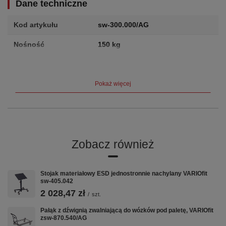
Dane techniczne
Kod artykułu
sw-300.000/AG
Nośność
150 kg
Wymiary (dł. × szer. ×
1085 × 300 × 900 mm
wys.)
Pokaż więcej
Waga
26.0 kg
Producent
VARIOfit (Cordes GmbH, Niemcy)
Gwarancja
12 lat
Zobacz również
Certyfikat
TÜV
Stojak materiałowy ESD jednostronnie nachylany VARIOfit
Opis produktu
sw-405.042
2 028,47 zł
/
szt.
Wymiary zew.: 1.085 x 300 x 900 mm (szer./gł./wys.)
Pałąk z dźwignią zwalniającą do wózków pod paletę, VARIOfit
Powierzchnia użytkowa: 830 x 265 mm Wysokość
zsw-870.540/AG
załadunkowa: 140 / 440 / 740 mm Odstęp między półkami: