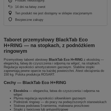
Produkt niedostępny
14
dni na łatwy zwrot
Ten produkt nie jest dostępny w sklepie stacjonarnym
Bezpieczne zakupy
Taboret przemysłowy BlackTab Eco
H+RING — na stopkach, z podnóżkiem
ringowym
Przemysłowy taboret obrotowy
BlackTab Eco H+RING
z ekoskórą —
elegancką, łatwą do czyszczenia i odporną na wilgoć, na stopkach.
Regulacja wysokości amortyzatorem gazowym. Stabilne stopki
zapewniają pewne oparcie na każdej powierzchni. Atest obciążenia do
150 kg. Polska produkcja ROSART.
Cechy — BlackTab Eco H+RING
Ekoskóra
— elegancka, łatwa do czyszczenia i odporna na
wilgoć
Płynna regulacja wysokości siłownikiem gazowym
Podnóżek ringowy — do pracy na podwyższonych stanowiskach
Stalowa podstawa 5-ramienna, malowana proszkowo
Stopki z tworzywa lub antypoślizgowe