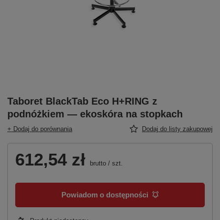
Taboret BlackTab Eco H+RING z
podnóżkiem — ekoskóra na stopkach
+ Dodaj do porównania
Dodaj do listy zakupowej
612,54 zł
brutto
/
szt.
Powiadom o dostępności