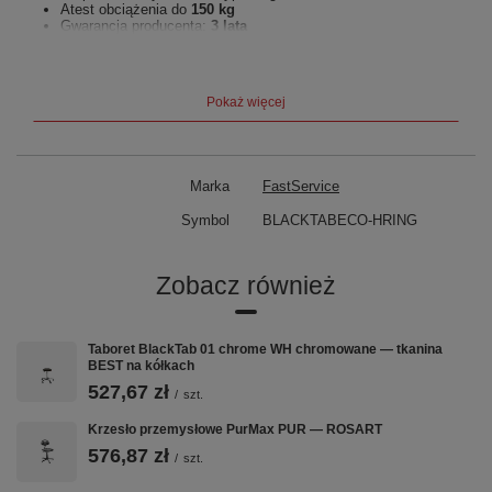
Atest obciążenia do
150 kg
Gwarancja producenta:
3 lata
Specyfikacja techniczna
Parametr
Wersja standardowa
Wersja podwyższona
Pokaż więcej
Wysokość siedziska
530-700 mm
590-810 mm
Średnica siedziska
340 mm
Średnica podstawy
600 mm
Tapicerka
Ekoskóra
Podstawa
Stalowa malowana proszkowo
Marka
FastService
Nośność
150 kg (certyfikowana)
Symbol
BLACKTABECO-HRING
Zastosowanie
Taboret BlackTab Eco H+RING sprawdzi się w:
Zobacz również
Gabinetach kosmetycznych i medycznych
Laboratoriach i placówkach medycznych
Biurach i stanowiskach kontroli
Taboret BlackTab 01 chrome WH chromowane — tkanina
Zakładach produkcyjnych
BEST na kółkach
Stanowiskach o podwyższonej wysokości (maszyny, stoły
527,67 zł
kontroli)
/
szt.
Darmowa dostawa w 48h. 3 lata gwarancji. Polski producent ROSART.
Krzesło przemysłowe PurMax PUR — ROSART
576,87 zł
/
szt.