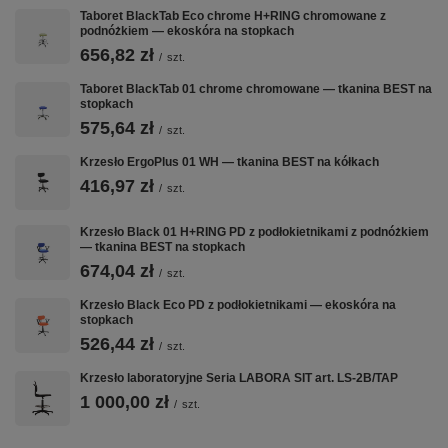
Taboret BlackTab Eco chrome H+RING chromowane z
podnóżkiem — ekoskóra na stopkach
656,82 zł
/
szt.
Taboret BlackTab 01 chrome chromowane — tkanina BEST na
stopkach
575,64 zł
/
szt.
Krzesło ErgoPlus 01 WH — tkanina BEST na kółkach
416,97 zł
/
szt.
Krzesło Black 01 H+RING PD z podłokietnikami z podnóżkiem
— tkanina BEST na stopkach
674,04 zł
/
szt.
Krzesło Black Eco PD z podłokietnikami — ekoskóra na
stopkach
526,44 zł
/
szt.
Krzesło laboratoryjne Seria LABORA SIT art. LS-2B/TAP
1 000,00 zł
/
szt.