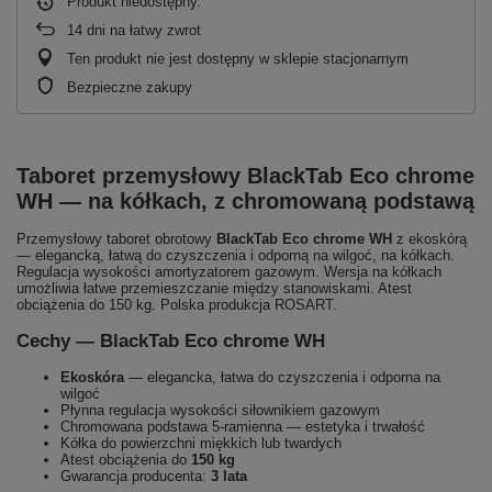
Produkt niedostępny
14
dni na łatwy zwrot
Ten produkt nie jest dostępny w sklepie stacjonarnym
Bezpieczne zakupy
Taboret przemysłowy BlackTab Eco chrome
WH — na kółkach, z chromowaną podstawą
Przemysłowy taboret obrotowy
BlackTab Eco chrome WH
z ekoskórą
— elegancką, łatwą do czyszczenia i odporną na wilgoć, na kółkach.
Regulacja wysokości amortyzatorem gazowym. Wersja na kółkach
umożliwia łatwe przemieszczanie między stanowiskami. Atest
obciążenia do 150 kg. Polska produkcja ROSART.
Cechy — BlackTab Eco chrome WH
Ekoskóra
— elegancka, łatwa do czyszczenia i odporna na
wilgoć
Płynna regulacja wysokości siłownikiem gazowym
Chromowana podstawa 5-ramienna — estetyka i trwałość
Kółka do powierzchni miękkich lub twardych
Atest obciążenia do
150 kg
Gwarancja producenta:
3 lata