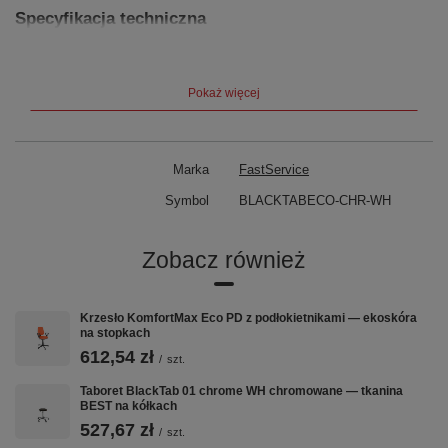
Specyfikacja techniczna
Parametr
Wersja standardowa
Wersja podwyższona
Wysokość siedziska
420-550 mm
480-670 mm
Średnica siedziska
340 mm
Pokaż więcej
Średnica podstawy
600 mm
Tapicerka
Ekoskóra
Podstawa
Chromowana 5-ramienna
Nośność
150 kg (certyfikowana)
Marka
FastService
Zastosowanie
Symbol
BLACKTABECO-CHR-WH
Taboret BlackTab Eco chrome WH sprawdzi się w:
Gabinetach kosmetycznych i medycznych
Zobacz również
Laboratoriach i placówkach medycznych
Biurach i stanowiskach kontroli
Zakładach produkcyjnych
Krzesło KomfortMax Eco PD z podłokietnikami — ekoskóra
Darmowa dostawa w 48h. 3 lata gwarancji. Polski producent ROSART.
na stopkach
612,54 zł
/
szt.
Taboret BlackTab 01 chrome WH chromowane — tkanina
BEST na kółkach
527,67 zł
/
szt.