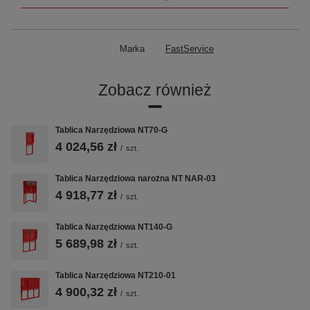
PERFORACJA
SZEROKOŚĆ
PERFORACJA
NOVA
2100 mm
NOVA
Otwory 10×10
Panel 210 cm
Tablice
Marka
FastService
mm, rozstaw 32
perforowane
mm — system
kompatybilne z
zawieszek ZW
zawieszkami
ZW
Zobacz również
Tablica Narzędziowa NT70-G
🏭
💡
🔧
4 024,56 zł
/
szt.
TITANIUM
OŚWIETLENIE
MONTAŻ
SYSTEM
LED
NAŚCIENNY
Tablica Narzędziowa narożna NT NAR-03
Linia TITANIUM
Zintegrowane
Mocowanie do
4 918,77 zł
/
szt.
— najwyższa
oświetlenie LED
ściany —
jakość i
stanowiska
stabilne
solidność
pracy
stanowisko
Tablica Narzędziowa NT140-G
narzędziowe
5 689,98 zł
/
szt.
Specyfikacja
Tablica Narzędziowa NT210-01
4 900,32 zł
/
szt.