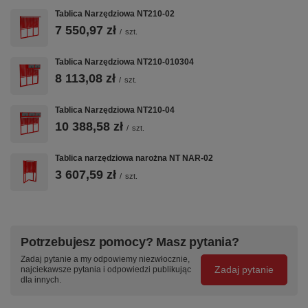
Specyfikacja techniczna
Tablica Narzędziowa NT210-02
7 550,97 zł
Kod produktu
NT210-010203
/
szt.
Szerokość bazowa
2100 mm
Tablica Narzędziowa NT210-010304
Seria
TITANIUM
8 113,08 zł
/
szt.
Kompatybilność
System NOVA — zawieszki
ZW, pojemniki, listwy
Tablica Narzędziowa NT210-04
10 388,58 zł
/
szt.
Producent
Becker — Polska
Tablica narzędziowa narożna NT NAR-02
Często zadawane pytania
3 607,59 zł
/
szt.
Czym różni się seria TITANIUM od N-series?
Tablice TITANIUM (NT70, NT140, NT210) to linia
Potrzebujesz pomocy? Masz pytania?
premium — grubsza stal, lepsza stabilność, większy
wybór konfiguracji paneli. Seria N (N140–N223) to
Zadaj pytanie a my odpowiemy niezwłocznie,
standardowe tablice z oświetleniem LED. Oba typy są
Zadaj pytanie
najciekawsze pytania i odpowiedzi publikując
kompatybilne z zawieszkami ZW i systemem NOVA.
dla innych.