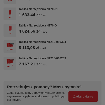
Tablica Narzędziowa NT70-01
Specyfikacja techniczna
1 633,44 zł
/
szt.
Kod produktu
NT NAR-02
Tablica Narzędziowa NT70-G
Seria
TITANIUM
4 024,56 zł
/
szt.
Kompatybilność
System NOVA — zawieszki
ZW, pojemniki, listwy
Tablica Narzędziowa NT210-010304
8 113,08 zł
Producent
Becker — Polska
/
szt.
Typ montażu
Narożny — do zabudowy
Tablica Narzędziowa NT210-010203
narożnika warsztatu
7 167,21 zł
/
szt.
Często zadawane pytania
Czym różni się seria TITANIUM od N-series?
Potrzebujesz pomocy? Masz pytania?
Tablice TITANIUM (NT70, NT140, NT210) to linia
Zadaj pytanie a my odpowiemy niezwłocznie,
Zadaj pytanie
najciekawsze pytania i odpowiedzi publikując
premium — grubsza stal, lepsza stabilność, większy
dla innych.
wybór konfiguracji paneli. Seria N (N140–N223) to
standardowe tablice z oświetleniem LED. Oba typy są