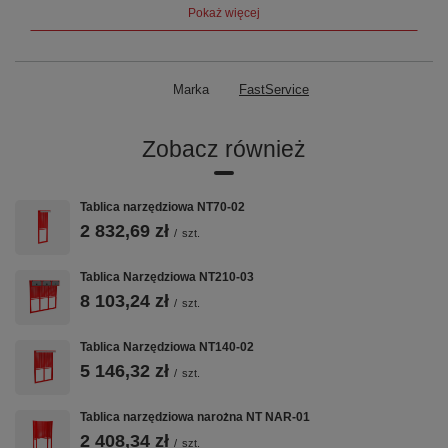
Pokaż więcej
🧲
📐
🧲
PERFORACJA
NAROŻNIK
PERFORACJA
NOVA
NOVA
Specjalna
Marka
FastService
konstrukcja do
Otwory 10×10
Tablice
zabudowy
mm, rozstaw 32
perforowane
narożnika
mm — system
kompatybilne z
Zobacz również
warsztatu
zawieszek ZW
zawieszkami
ZW
Tablica narzędziowa NT70-02
2 832,69 zł
/
szt.
🏭
💡
🔧
Tablica Narzędziowa NT210-03
TITANIUM
OŚWIETLENIE
MONTAŻ
SYSTEM
LED
NAŚCIENNY
8 103,24 zł
/
szt.
Linia TITANIUM
Zintegrowane
Mocowanie do
— najwyższa
oświetlenie LED
ściany —
Tablica Narzędziowa NT140-02
jakość i
stanowiska
stabilne
solidność
pracy
stanowisko
5 146,32 zł
/
szt.
narzędziowe
Tablica narzędziowa narożna NT NAR-01
2 408,34 zł
Specyfikacja
/
szt.