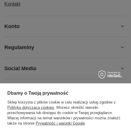
Kontakt
Konto
Regulaminy
Social Media
Dbamy o Twoją prywatność
508372615
biuro@centrumwarsztatowe.pl
Sklep korzysta z plików cookie w celu realizacji usług zgodnie z
Polityką dotyczącą cookies
. Możesz określić warunki
CentrumWarsztatowe.pl
,
Hetmańska 25
,
15-727
Białystok
przechowywania lub dostępu do cookie w Twojej przeglądarce.
Więcej informacji na temat warunków i prywatności można znaleźć
także na stronie
Prywatność i warunki Google
.
W sklepie prezentujemy ceny brutto (z VAT).