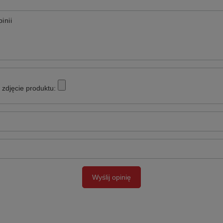
inii
zdjęcie produktu:
Wyślij opinię