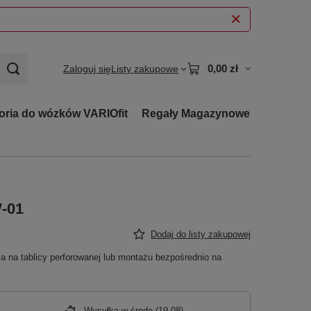
0,00 zł
Zaloguj się
Listy zakupowe
oria do wózków VARIOfit
Regały Magazynowe
-01
Dodaj do listy zakupowej
 na tablicy perforowanej lub montażu bezpośrednio na
Wysyłka
w środę (19.08)