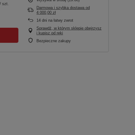
/
szt.
Darmowa i szybka dostawa
od
4 000,00 zł
14
dni na łatwy zwrot
Sprawdź, w którym sklepie obejrzysz
i kupisz od ręki
Bezpieczne zakupy