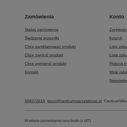
Zamówienia
Konto
Status zamówienia
Zarejestru
Śledzenie przesyłki
Koszyk
Chcę zareklamować produkt
Listy zak
Chcę zwrócić produkt
Lista zak
Chcę wymienić produkt
Historia t
Kontakt
Moje raba
Newslette
508372615
biuro@centrumwarsztatowe.pl
CentrumWars
W sklepie prezentujemy ceny brutto (z VAT).