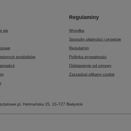
Regulaminy
j się
Wysyłka
Sposoby płatności i prowizje
upowe
Regulamin
upionych produktów
Polityka prywatności
ransakcji
Odstąpienie od umowy
ty
Zarządzaj plikami cookie
r
ztatowe.pl
,
Hetmańska 25
,
15-727
Białystok