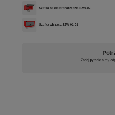
Szafka na elektronarzędzia SZW-02
Szafka wisząca SZW-01-01
Potr
Zadaj pytanie a my od