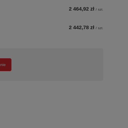
2 464,92 zł
/
szt.
2 442,78 zł
/
szt.
anie