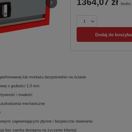
1364,07 zł
brutto
Dodaj do koszyka
perforowanej lub montażu bezpośrednio na ścianie
owej o grubości 1,0 mm
tywność i trwałość
 uszkodzenia mechaniczne
y
owymi zapewniającymi płynne i bezpieczne otwieranie
sja bez zamka dostępna na życzenie klienta)