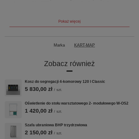
standardowy:
RAL 7035 (jasny popiel) |
Realizacja:
3–7 tygodni
Pokaż więcej
Marka
KART-MAP
Zobacz również
Kosz do segregacji 4-komorowy 120 l Classic
5 830,00 zł
/
szt.
Oświetlenie do stołu warsztatowego 2- modułowego W-OS2
1 420,00 zł
/
szt.
Szafa ubraniowa BHP trzydrzwiowa
2 150,00 zł
/
szt.