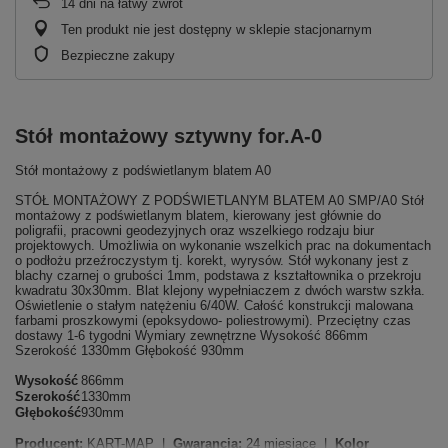
14
dni na łatwy zwrot
Ten produkt nie jest dostępny w sklepie stacjonarnym
Bezpieczne zakupy
Stół montażowy sztywny for.A-0
Stół montażowy z podświetlanym blatem A0
STÓŁ MONTAŻOWY Z PODŚWIETLANYM BLATEM A0 SMP/A0 Stół
montażowy z podświetlanym blatem, kierowany jest głównie do
poligrafii, pracowni geodezyjnych oraz wszelkiego rodzaju biur
projektowych. Umożliwia on wykonanie wszelkich prac na dokumentach
o podłożu przeźroczystym tj. korekt, wyrysów. Stół wykonany jest z
blachy czarnej o grubości 1mm, podstawa z kształtownika o przekroju
kwadratu 30x30mm. Blat klejony wypełniaczem z dwóch warstw szkła.
Oświetlenie o stałym natężeniu 6/40W. Całość konstrukcji malowana
farbami proszkowymi (epoksydowo- poliestrowymi). Przeciętny czas
dostawy 1-6 tygodni Wymiary zewnętrzne Wysokość 866mm
Szerokość 1330mm Głębokość 930mm
Wysokość
866mm
Szerokość
1330mm
Głębokość
930mm
Producent:
KART-MAP |
Gwarancja:
24 miesiące |
Kolor