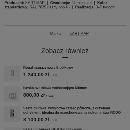
Producent:
KART-MAP |
Gwarancja:
24 miesiące |
Kolor
standardowy:
RAL 7035 (jasny popiel) |
Realizacja:
3–7 tygodni
Marka
KART-MAP
Zobacz również
Regał magazynowy 5-półkowy
1 240,00 zł
/
szt.
Ławka szatniowa wolnostojąca 600mm
880,00 zł
/
szt.
Szafa biurowa, witrynowa cztero półkowa, z drzwiami
uchylnymi, idealna do przechowywania dokumentów RODO
3 100,00 zł
/
szt.
Szafa ubraniowa BHP dwudrzwiowa