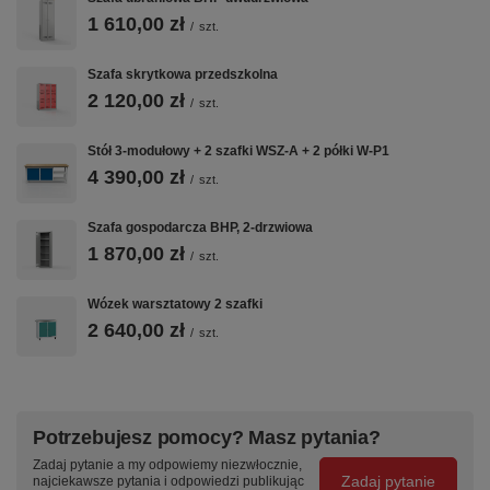
1 610,00 zł
/
szt.
Szafa skrytkowa przedszkolna
2 120,00 zł
/
szt.
Stół 3-modułowy + 2 szafki WSZ-A + 2 półki W-P1
4 390,00 zł
/
szt.
Szafa gospodarcza BHP, 2-drzwiowa
1 870,00 zł
/
szt.
Wózek warsztatowy 2 szafki
2 640,00 zł
/
szt.
Potrzebujesz pomocy? Masz pytania?
Zadaj pytanie a my odpowiemy niezwłocznie,
Zadaj pytanie
najciekawsze pytania i odpowiedzi publikując