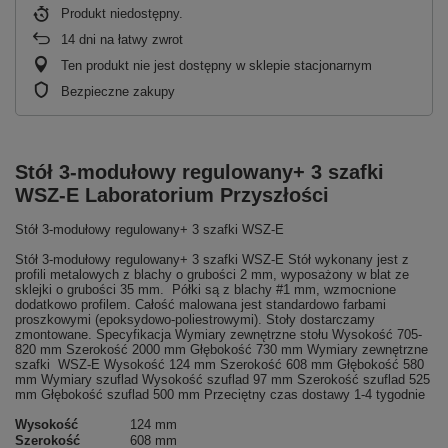
Produkt niedostępny
14
dni na łatwy zwrot
Ten produkt nie jest dostępny w sklepie stacjonarnym
Bezpieczne zakupy
Stół 3-modułowy regulowany+ 3 szafki
WSZ-E Laboratorium Przyszłości
Stół 3-modułowy regulowany+ 3 szafki WSZ-E
Stół 3-modułowy regulowany+ 3 szafki WSZ-E Stół wykonany jest z
profili metalowych z blachy o grubości 2 mm, wyposażony w blat ze
sklejki o grubości 35 mm. Półki są z blachy #1 mm, wzmocnione
dodatkowo profilem. Całość malowana jest standardowo farbami
proszkowymi (epoksydowo-poliestrowymi). Stoły dostarczamy
zmontowane. Specyfikacja Wymiary zewnętrzne stołu Wysokość 705-
820 mm Szerokość 2000 mm Głębokość 730 mm Wymiary zewnętrzne
szafki WSZ-E Wysokość 124 mm Szerokość 608 mm Głębokość 580
mm Wymiary szuflad Wysokość szuflad 97 mm Szerokość szuflad 525
mm Głębokość szuflad 500 mm Przeciętny czas dostawy 1-4 tygodnie
Wysokość
124 mm
Szerokość
608 mm