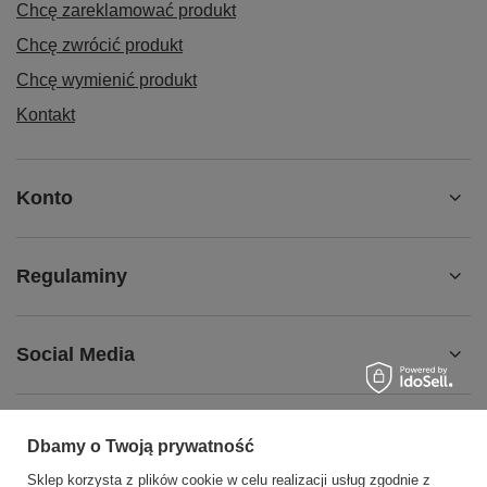
Chcę zareklamować produkt
Chcę zwrócić produkt
Chcę wymienić produkt
Kontakt
Konto
Regulaminy
Social Media
Dbamy o Twoją prywatność
508372615
biuro@centrumwarsztatowe.pl
Sklep korzysta z plików cookie w celu realizacji usług zgodnie z