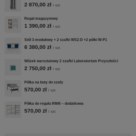
2 870,00 zł
/
szt.
Regał magazynowy
1 390,00 zł
/
szt.
Stół 3-modułowy + 2 szafki WSZ-D +2 półki W-P1
6 380,00 zł
/
szt.
Wózek warsztatowy 2 szafki Laboratorium Przyszłości
2 750,00 zł
/
szt.
Półka na buty do szafy
570,00 zł
/
szt.
Półka do regału RM/6 – dodatkowa
570,00 zł
/
szt.