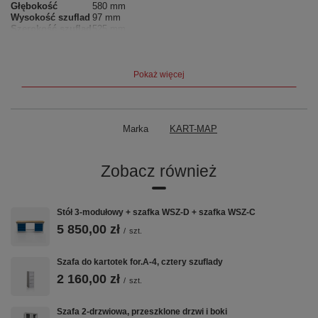
Głębokość
580 mm
Wysokość szuflad
97 mm
Szerokość szuflad
525 mm
Głębokość szuflad
500 mm
Producent:
KART-MAP |
Gwarancja:
24 miesiące |
Kolor
standardowy:
RAL 7035 (jasny popiel) |
Realizacja:
3–7 tygodni
Pokaż więcej
Marka
KART-MAP
Zobacz również
Stół 3-modułowy + szafka WSZ-D + szafka WSZ-C
5 850,00 zł
/
szt.
Szafa do kartotek for.A-4, cztery szuflady
2 160,00 zł
/
szt.
Szafa 2-drzwiowa, przeszklone drzwi i boki