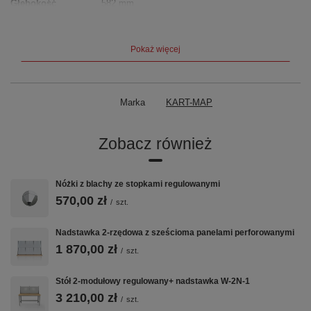
Głębokość
582 mm
Wysokość szuflad
117 mm
Szerokość szuflad
523 mm
Głębokość szuflad
500 mm
Prześwit – wysokość
314 mm
Pokaż więcej
Prześwit – szerokość
607 mm
Producent:
KART-MAP |
Gwarancja:
24 miesiące |
Kolor
standardowy:
RAL 7035 (jasny popiel) |
Realizacja:
3–7 tygodni
Marka
KART-MAP
Zobacz również
Nóżki z blachy ze stopkami regulowanymi
570,00 zł
/
szt.
Nadstawka 2-rzędowa z sześcioma panelami perforowanymi
1 870,00 zł
/
szt.
Stół 2-modułowy regulowany+ nadstawka W-2N-1
3 210,00 zł
/
szt.