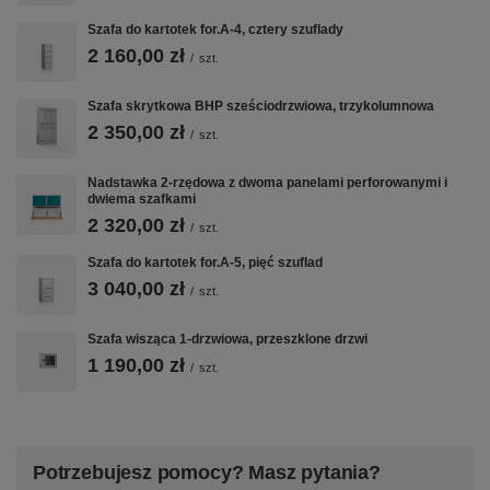
Szafa do kartotek for.A-4, cztery szuflady
2 160,00 zł
/
szt.
Szafa skrytkowa BHP sześciodrzwiowa, trzykolumnowa
2 350,00 zł
/
szt.
Nadstawka 2-rzędowa z dwoma panelami perforowanymi i
dwiema szafkami
2 320,00 zł
/
szt.
Szafa do kartotek for.A-5, pięć szuflad
3 040,00 zł
/
szt.
Szafa wisząca 1-drzwiowa, przeszklone drzwi
1 190,00 zł
/
szt.
Potrzebujesz pomocy? Masz pytania?