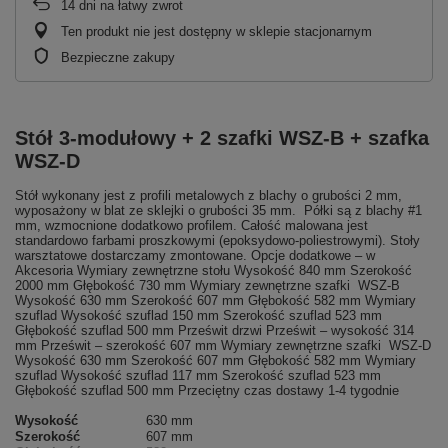
14
dni na łatwy zwrot
Ten produkt nie jest dostępny w sklepie stacjonarnym
Bezpieczne zakupy
Stół 3-modułowy + 2 szafki WSZ-B + szafka
WSZ-D
Stół wykonany jest z profili metalowych z blachy o grubości 2 mm,
wyposażony w blat ze sklejki o grubości 35 mm. Półki są z blachy #1
mm, wzmocnione dodatkowo profilem. Całość malowana jest
standardowo farbami proszkowymi (epoksydowo-poliestrowymi). Stoły
warsztatowe dostarczamy zmontowane. Opcje dodatkowe – w
Akcesoria Wymiary zewnętrzne stołu Wysokość 840 mm Szerokość
2000 mm Głębokość 730 mm Wymiary zewnętrzne szafki WSZ-B
Wysokość 630 mm Szerokość 607 mm Głębokość 582 mm Wymiary
szuflad Wysokość szuflad 150 mm Szerokość szuflad 523 mm
Głębokość szuflad 500 mm Prześwit drzwi Prześwit – wysokość 314
mm Prześwit – szerokość 607 mm Wymiary zewnętrzne szafki WSZ-D
Wysokość 630 mm Szerokość 607 mm Głębokość 582 mm Wymiary
szuflad Wysokość szuflad 117 mm Szerokość szuflad 523 mm
Głębokość szuflad 500 mm Przeciętny czas dostawy 1-4 tygodnie
Wysokość
630 mm
Szerokość
607 mm