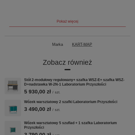
Producent:
KART-MAP |
Gwarancja:
24 miesiące |
Kolor
standardowy:
RAL 7035 (jasny popiel) |
Realizacja:
3–7 tygodni
Pokaż więcej
Marka
KART-MAP
Zobacz również
Stół 2-modułowy regulowany+ szafka WSZ-E+ szafka WSZ-
D+nadstawka W-2N-1 Laboratorium Przyszłości
5 930,00 zł
/
szt.
Wózek warsztatowy 2 szafki Laboratorium Przyszłości
3 490,00 zł
/
szt.
Wózek warsztatowy 5 szuflad + 1 szafka Laboratorium
Przyszłości
3 790,00 zł