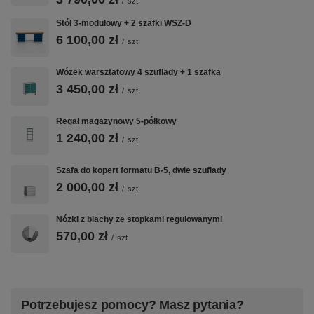
/
szt.
Stół 3-modułowy + 2 szafki WSZ-D
6 100,00 zł
/
szt.
Wózek warsztatowy 4 szuflady + 1 szafka
3 450,00 zł
/
szt.
Regał magazynowy 5-półkowy
1 240,00 zł
/
szt.
Szafa do kopert formatu B-5, dwie szuflady
2 000,00 zł
/
szt.
Nóżki z blachy ze stopkami regulowanymi
570,00 zł
/
szt.
Potrzebujesz pomocy? Masz pytania?