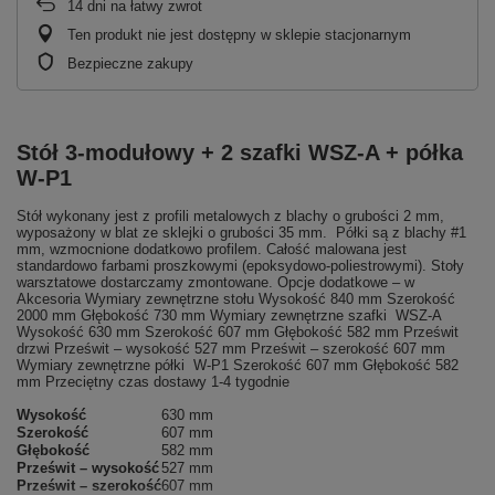
14
dni na łatwy zwrot
Ten produkt nie jest dostępny w sklepie stacjonarnym
Bezpieczne zakupy
Stół 3-modułowy + 2 szafki WSZ-A + półka
W-P1
Stół wykonany jest z profili metalowych z blachy o grubości 2 mm,
wyposażony w blat ze sklejki o grubości 35 mm. Półki są z blachy #1
mm, wzmocnione dodatkowo profilem. Całość malowana jest
standardowo farbami proszkowymi (epoksydowo-poliestrowymi). Stoły
warsztatowe dostarczamy zmontowane. Opcje dodatkowe – w
Akcesoria Wymiary zewnętrzne stołu Wysokość 840 mm Szerokość
2000 mm Głębokość 730 mm Wymiary zewnętrzne szafki WSZ-A
Wysokość 630 mm Szerokość 607 mm Głębokość 582 mm Prześwit
drzwi Prześwit – wysokość 527 mm Prześwit – szerokość 607 mm
Wymiary zewnętrzne półki W-P1 Szerokość 607 mm Głębokość 582
mm Przeciętny czas dostawy 1-4 tygodnie
Wysokość
630 mm
Szerokość
607 mm
Głębokość
582 mm
Prześwit – wysokość
527 mm
Prześwit – szerokość
607 mm