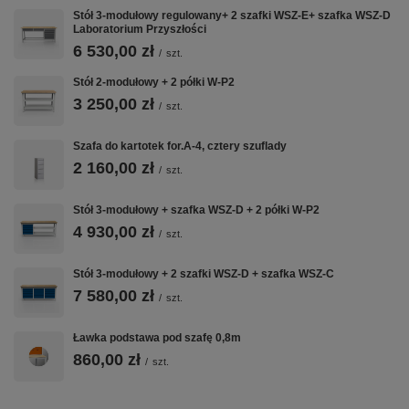
Stół 3-modułowy regulowany+ 2 szafki WSZ-E+ szafka WSZ-D
Laboratorium Przyszłości
6 530,00 zł
/
szt.
Stół 2-modułowy + 2 półki W-P2
3 250,00 zł
/
szt.
Szafa do kartotek for.A-4, cztery szuflady
2 160,00 zł
/
szt.
Stół 3-modułowy + szafka WSZ-D + 2 półki W-P2
4 930,00 zł
/
szt.
Stół 3-modułowy + 2 szafki WSZ-D + szafka WSZ-C
7 580,00 zł
/
szt.
Ławka podstawa pod szafę 0,8m
860,00 zł
/
szt.