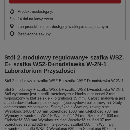
Produkt niedostępny
14
dni na łatwy zwrot
Ten produkt nie jest dostępny w sklepie stacjonarnym
Bezpieczne zakupy
Stół 2-modułowy regulowany+ szafka WSZ-
E+ szafka WSZ-D+nadstawka W-2N-1
Laboratorium Przyszłości
Stół 2-modułowy + szafka WSZ-E +szafka WSZ-D+nadstawka W-2N-1
Stół 2-modułowy + szafka WSZ-E+ szafka WSZ-D+nadstawka W-2N-1
Stół wykonany jest z profili metalowych z blachy o grubości 2 mm,
wyposażony w blat ze sklejki o grubości 35 mm. Całość malowana jest
standardowo farbami proszkowymi (epoksydowo-poliestrowymi). Stoły
dostarczamy zmontowane. Specyfikacja Wymiary zewnętrzne
Wysokość 1400-1480 mm Szerokość 1500 mm Głębokość 730 mm
Wymiary zewnętrzne WSZ-E Wysokość 124 mm Szerokość 608 mm
Głębokość 580 mm Wymiary szuflad Wysokość szuflad 97 mm
Szerokość szuflad 525 mm Głębokość szuflad 500 mm Wymiary
zewnętrzne szafki WSZ-D Wysokość 630 mm Szerokość 607 mm