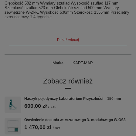
Głębokość 582 mm Wymiary szuflad Wysokość szuflad 117 mm
Szerokość szuflad 523 mm Głębokość szuflad 500 mm Wymiary
zewnętrzne W-2N-1 Wysokość 530mm Szerokość 1355mm Przeciętny
czas dostawy 1-4 tygodnie
Wysokość
530mm
Szerokość
1355mm
Głębokość
582 mm
Pokaż więcej
Wysokość szuflad
117 mm
Szerokość szuflad
523 mm
Głębokość szuflad
500 mm
Producent:
KART-MAP |
Gwarancja:
24 miesiące |
Kolor
Marka
KART-MAP
standardowy:
RAL 7035 (jasny popiel) |
Realizacja:
3–7 tygodni
Zobacz również
Haczyk pojedynczy Laboratorium Przyszłości – 150 mm
600,00 zł
/
szt.
Oświetlenie do stołu warsztatowego 3- modułowego W-OS3
1 470,00 zł
/
szt.