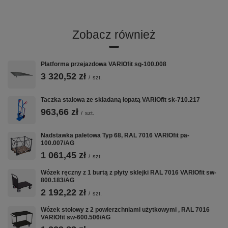
Gwarancja
12 lat
Certyfikat
TÜV
Zobacz również
Opis produktu
Platforma przejazdowa VARIOfit sg-100.008
3 320,52 zł
/
szt.
Wymiary zew.: 1.310 x 800 x 75 mm (szer./gł./wys.)
Powierzchnia użytkowa: 1.200 x 800 (szer./gł.) Wysokość
załadunkowa: 75 mm Wykonanie: * konstrukcja z rur i
Taczka stalowa ze składaną łopatą VARIOfit sk-710.217
kątowników stalowych * 7 możliwości włożenia pałąków w
963,66 zł
odstępie 95 mm * po stronie czołowej koło rozbiegowe *
/
szt.
powierzchnia użytkowa z płyty MDF, okleina dekor bukowy
Kolor: RAL 5010 niebieski malowanie proszkowe Nośność:
1.200 kg EAN-Nr.: 4035694004849
Nadstawka paletowa Typ 68, RAL 7016 VARIOfit pa-
100.007/AG
1 061,45 zł
/
szt.
Wózek ręczny z 1 burtą z płyty sklejki RAL 7016 VARIOfit sw-
VARIOfit w CentrumWarsztatowe.pl:
800.183/AG
Wózki Platformowe
·
Wózki Magazynowe
·
Taczki i Wózki Schodowe
·
2 192,22 zł
Nadstawki Paletowe
/
szt.
Wózek stołowy z 2 powierzchniami użytkowymi , RAL 7016
VARIOfit sw-600.506/AG