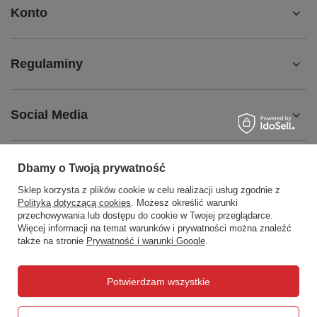
Konto
Regulaminy
Social Media
Dbamy o Twoją prywatność
Sklep korzysta z plików cookie w celu realizacji usług zgodnie z
508372615
biuro@centrumwarsztatowe.pl
Polityką dotyczącą cookies
. Możesz określić warunki
CentrumWarsztatowe.pl
,
Hetmańska 25
,
15-727
Białystok
przechowywania lub dostępu do cookie w Twojej przeglądarce.
Więcej informacji na temat warunków i prywatności można znaleźć
także na stronie
Prywatność i warunki Google
.
W sklepie prezentujemy ceny brutto (z VAT).
Potwierdzam wszystkie