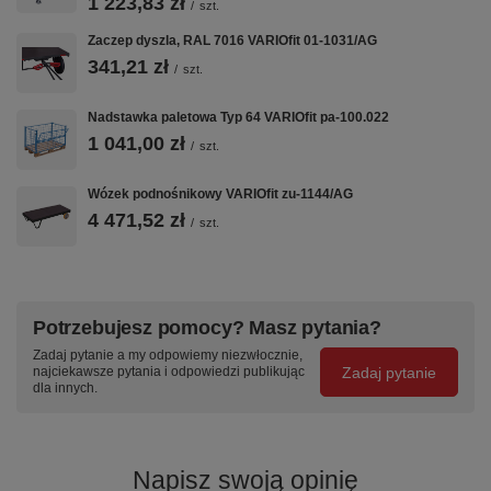
1 223,83 zł
/
szt.
Zaczep dyszla, RAL 7016 VARIOfit 01-1031/AG
341,21 zł
/
szt.
Nadstawka paletowa Typ 64 VARIOfit pa-100.022
1 041,00 zł
/
szt.
Wózek podnośnikowy VARIOfit zu-1144/AG
4 471,52 zł
/
szt.
Potrzebujesz pomocy? Masz pytania?
Zadaj pytanie a my odpowiemy niezwłocznie,
Zadaj pytanie
najciekawsze pytania i odpowiedzi publikując
dla innych.
Napisz swoją opinię