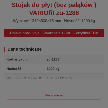
Stojak do płyt (bez pałąków )
VARIOfit zu-1286
Wymiary: 1310×800×75 mm · Nośność: 1200 kg
Polska produkcja · Gwarancja 12 lat · Certyfikat TÜV
Dane techniczne
Kod artykułu
zu-1286
Nośność
1200 kg
Wymiary (dł. × szer. ×
1310 × 800 × 75 mm
wys.)
Waga
33.5 kg
Pokaż więcej
Producent
VARIOfit (Cordes GmbH, Niemcy)