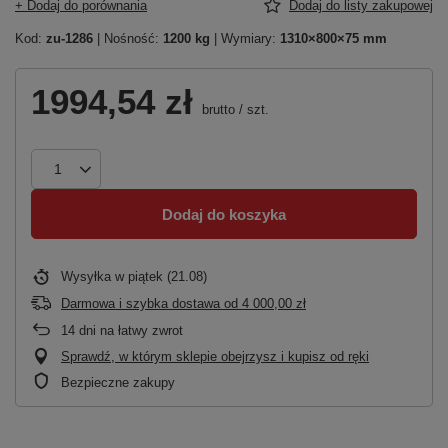
+ Dodaj do porównania
Dodaj do listy zakupowej
Kod:
zu-1286
| Nośność:
1200 kg
| Wymiary:
1310×800×75 mm
1994,54 zł
brutto
/
szt.
Dodaj do koszyka
Wysyłka
w piątek (21.08)
Darmowa i szybka dostawa
od
4 000,00 zł
14
dni na łatwy zwrot
Sprawdź, w którym sklepie obejrzysz i kupisz od ręki
Bezpieczne zakupy