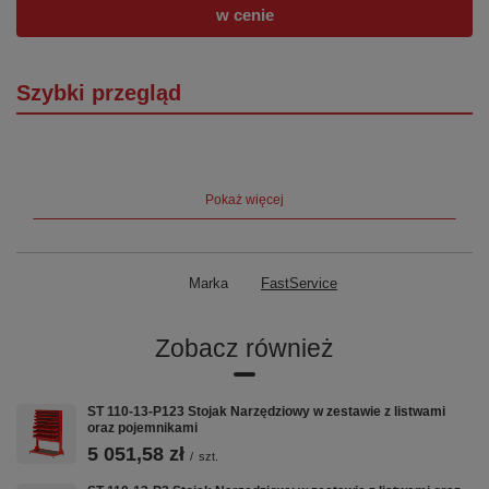
w cenie
Szybki przegląd
Szerokość
720 mm
Głębokość ×
600 × 1690 mm
Pokaż więcej
Wysokość
Waga
46 kg
Marka
FastService
Stronność
Jednostronny
Zobacz również
Grubość blachy
2,0 mm
Kółka
fi 125 mm (2 stałe + 2 obrotowe z
ST 110-13-P123 Stojak Narzędziowy w zestawie z listwami
oraz pojemnikami
hamulcem)
5 051,58 zł
/
szt.
Kratownica
perforowana 10×10 mm, rozstaw