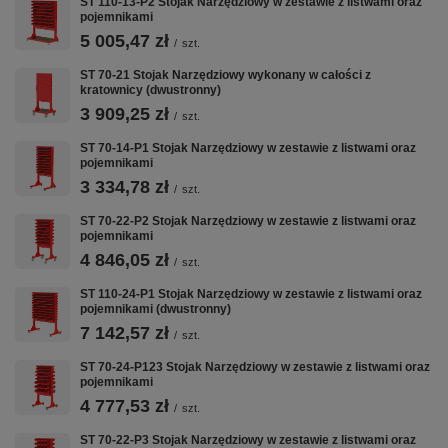
ST 110-13-P2 Stojak Narzędziowy w zestawie z listwami oraz
32 mm
pojemnikami
5 005,47 zł
/
szt.
Konfiguracja
ST 70-21
ST 70-21 Stojak Narzędziowy wykonany w całości z
kratownicy (dwustronny)
Gwarancja
5 lat (60 miesięcy)
3 909,25 zł
/
szt.
ST 70-14-P1 Stojak Narzędziowy w zestawie z listwami oraz
Kluczowe cechy
pojemnikami
3 334,78 zł
/
szt.
ST 70-22-P2 Stojak Narzędziowy w zestawie z listwami oraz
🔩
📐
🛞
pojemnikami
4 846,05 zł
/
szt.
BLACHA 2,0
KRATOWNICA 10×10
KÓŁKA FI
MM
MM
125 MM Z
ST 110-24-P1 Stojak Narzędziowy w zestawie z listwami oraz
pojemnikami (dwustronny)
SPAWANA
HAMULCEM
Otwory 10×10 mm w
7 142,57 zł
/
szt.
rozstawie 32 mm —
Spawana rama
2 stałe + 2
pełna kompatybilność
i korpus z
obrotowe
ST 70-24-P123 Stojak Narzędziowy w zestawie z listwami oraz
z listwami ZW i
blachy
kółka fi 125
pojemnikami
haczykami systemu
stalowej 2,0
mm.
4 777,53 zł
/
szt.
zawieszek
mm — wyższa
Hamulec
CentrumWarsztatowe.
klasa niż
zatrzymuje
ST 70-22-P3 Stojak Narzędziowy w zestawie z listwami oraz