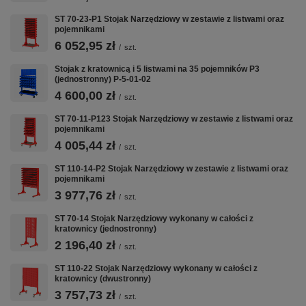
hamulcem)
ST 70-23-P1 Stojak Narzędziowy w zestawie z listwami oraz
pojemnikami
Kratownica
perforowana 10×10 mm, rozstaw
6 052,95 zł
/
szt.
32 mm
Stojak z kratownicą i 5 listwami na 35 pojemników P3
(jednostronny) P-5-01-02
Konfiguracja
ST 110-24
4 600,00 zł
/
szt.
Gwarancja
5 lat (60 miesięcy)
ST 70-11-P123 Stojak Narzędziowy w zestawie z listwami oraz
pojemnikami
4 005,44 zł
/
szt.
Kluczowe cechy
ST 110-14-P2 Stojak Narzędziowy w zestawie z listwami oraz
pojemnikami
3 977,76 zł
🔩
📐
🛞
/
szt.
ST 70-14 Stojak Narzędziowy wykonany w całości z
BLACHA 2,0
kratownicy (jednostronny)
KRATOWNICA 10×10
KÓŁKA FI
MM
MM
125 MM Z
2 196,40 zł
/
szt.
SPAWANA
HAMULCEM
Otwory 10×10 mm w
ST 110-22 Stojak Narzędziowy wykonany w całości z
rozstawie 32 mm —
Spawana rama
2 stałe + 2
kratownicy (dwustronny)
pełna kompatybilność
i korpus z
obrotowe
3 757,73 zł
/
szt.
z listwami ZW i
blachy
kółka fi 125