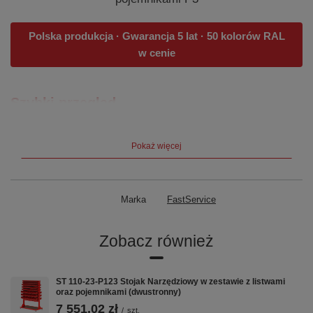
Polska produkcja · Gwarancja 5 lat · 50 kolorów RAL
w cenie
Szybki przegląd
Szerokość
1136 mm
Pokaż więcej
Głębokość ×
600 × 1690 mm
Wysokość
Marka
FastService
Waga
50 kg
Zobacz również
Stronność
Dwustronny
Grubość blachy
2,0 mm
ST 110-23-P123 Stojak Narzędziowy w zestawie z listwami
oraz pojemnikami (dwustronny)
Kółka
fi 125 mm (2 stałe + 2 obrotowe z
7 551,02 zł
/
szt.