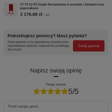
haczykami systemu
stalowej 2,0
mm.
ST 70-12-P2 Stojak Narzędziowy w zestawie z listwami oraz
zawieszek
mm — wyższa
Hamulec
pojemnikami
CentrumWarsztatowe.
klasa niż
zatrzymuje
3 176,68 zł
/
szt.
popularna 1,5
stojak w
mm.
dowolnym
Odporność na
miejscu
uderzenia i
warsztatu.
Potrzebujesz pomocy? Masz pytania?
wieloletnie
użytkowanie.
Zadaj pytanie a my odpowiemy niezwłocznie,
Zadaj pytanie
najciekawsze pytania i odpowiedzi publikując
dla innych.
🟫
🧲
🎨
Napisz swoją opinię
MATA
SYSTEM
50+
GUMOWA 2
ZAWIESZEK ZW
KOLORÓW
MM
RAL
Gotowy do montażu
Twoja ocena:
listew ZW-P1-8, ZW-
Dolna półka z
Malowanie
5/5
P2-8, ZW-P3-8 oraz
matą gumową
proszkowe w
haczyków z oferty
2 mm —
wybranym
Zawieszki ZW
.
narzędzia i
kolorze RAL
Treść twojej opinii
pudełka nie
w cenie —
zsuwają się,
trwała