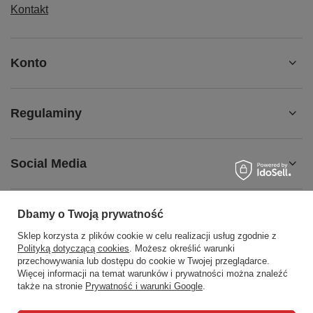
Kontakt
Konto
Regulaminy
Social Media
Dbamy o Twoją prywatność
Sklep korzysta z plików cookie w celu realizacji usług zgodnie z
508372615
biuro@centrumwarsztatowe.pl
Polityką dotyczącą cookies
. Możesz określić warunki
CentrumWarsztatowe.pl
,
Hetmańska 25
,
15-727
Białystok
przechowywania lub dostępu do cookie w Twojej przeglądarce.
Więcej informacji na temat warunków i prywatności można znaleźć
także na stronie
Prywatność i warunki Google
.
W sklepie prezentujemy ceny brutto (z VAT).