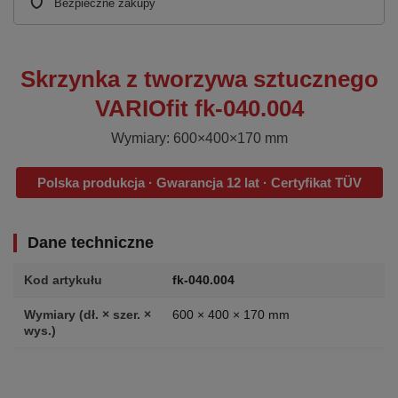
Bezpieczne zakupy
Skrzynka z tworzywa sztucznego
VARIOfit fk-040.004
Wymiary: 600×400×170 mm
Polska produkcja · Gwarancja 12 lat · Certyfikat TÜV
Dane techniczne
Kod artykułu
fk-040.004
Wymiary (dł. × szer. ×
600 × 400 × 170 mm
wys.)
Waga
1.5 kg