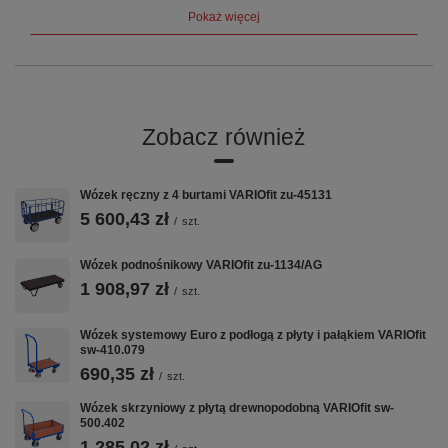
Producent
VARIOfit (Cordes GmbH, Niemcy)
Pokaż więcej
Gwarancja
12 lat
Certyfikat
TÜV
Zobacz również
Opis produktu
Wymiary zew.: 600 x 400 x 170 mm (szer./gł./wys.) Wymiary
Wózek ręczny z 4 burtami VARIOfit zu-45131
wew.: 570 x 370 x 165 mm (szer./gł./wys.) Boki i podłoga
zamknięte Pojemność ok. 35 l Otwarte uchwyty Materiał:
5 600,43 zł
/
szt.
nowy materiał pierwszej klasy PP Copo Kolor: szary
Nośność: 25 kg EAN-Nr.: 4035694011717
Wózek podnośnikowy VARIOfit zu-1134/AG
1 908,97 zł
/
szt.
VARIOfit w CentrumWarsztatowe.pl:
Wózek systemowy Euro z podłogą z płyty i pałąkiem VARIOfit
Wózki Platformowe
·
Wózki Magazynowe
·
Taczki i Wózki Schodowe
·
sw-410.079
Nadstawki Paletowe
690,35 zł
/
szt.
Wózek skrzyniowy z płytą drewnopodobną VARIOfit sw-
500.402
1 285,02 zł