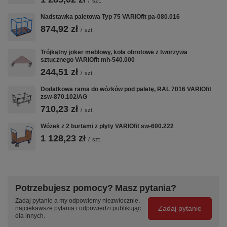
/
szt.
Nadstawka paletowa Typ 75 VARIOfit pa-080.016
874,92 zł
/
szt.
Trójkątny joker meblowy, koła obrotowe z tworzywa
sztucznego VARIOfit mh-540.000
244,51 zł
/
szt.
Dodatkowa rama do wózków pod paletę, RAL 7016 VARIOfit
zsw-870.102/AG
710,23 zł
/
szt.
Wózek z 2 burtami z płyty VARIOfit sw-600.222
1 128,23 zł
/
szt.
Potrzebujesz pomocy? Masz pytania?
Zadaj pytanie a my odpowiemy niezwłocznie,
Zadaj pytanie
najciekawsze pytania i odpowiedzi publikując
dla innych.