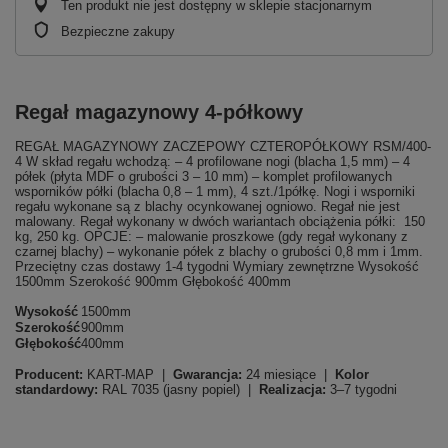
Ten produkt nie jest dostępny w sklepie stacjonarnym
Bezpieczne zakupy
Regał magazynowy 4-półkowy
REGAŁ MAGAZYNOWY ZACZEPOWY CZTEROPÓŁKOWY RSM/400-
4 W skład regału wchodzą: – 4 profilowane nogi (blacha 1,5 mm) – 4
półek (płyta MDF o grubości 3 – 10 mm) – komplet profilowanych
wsporników półki (blacha 0,8 – 1 mm), 4 szt./1półkę. Nogi i wsporniki
regału wykonane są z blachy ocynkowanej ogniowo. Regał nie jest
malowany. Regał wykonany w dwóch wariantach obciążenia półki: 150
kg, 250 kg. OPCJE: – malowanie proszkowe (gdy regał wykonany z
czarnej blachy) – wykonanie półek z blachy o grubości 0,8 mm i 1mm.
Przeciętny czas dostawy 1-4 tygodni Wymiary zewnętrzne Wysokość
1500mm Szerokość 900mm Głębokość 400mm
Wysokość
1500mm
Szerokość
900mm
Głębokość
400mm
Producent:
KART-MAP |
Gwarancja:
24 miesiące |
Kolor
standardowy:
RAL 7035 (jasny popiel) |
Realizacja:
3–7 tygodni