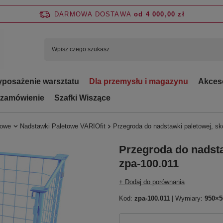
DARMOWA DOSTAWA
od 4 000,00 zł
posażenie warsztatu
Dla przemysłu i magazynu
Akces
 zamówienie
Szafki Wiszące
towe
Nadstawki Paletowe VARIOfit
Przegroda do nadstawki paletowej, s
Przegroda do nadsta
zpa-100.011
+ Dodaj do porównania
Kod:
zpa-100.011
| Wymiary:
950×