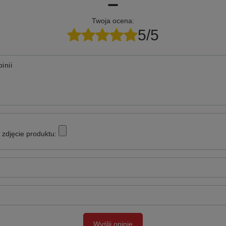
Twoja ocena:
5/5
inii
zdjęcie produktu:
Wyślij opinię