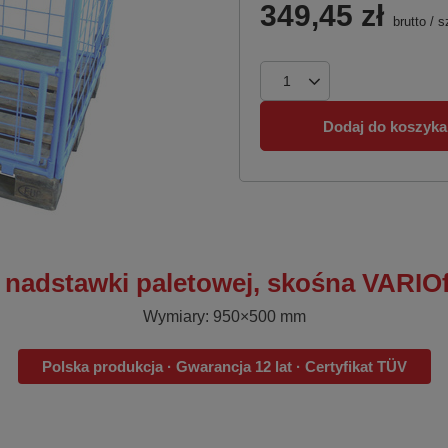
349,45 zł
brutto
/
s
Dodaj do koszyka
nadstawki paletowej, skośna VARIOf
Wymiary: 950×500 mm
Polska produkcja · Gwarancja 12 lat · Certyfikat TÜV