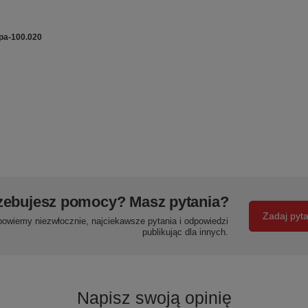
pa-100.020
zebujesz pomocy? Masz pytania?
Zadaj pyt
powiemy niezwłocznie, najciekawsze pytania i odpowiedzi
publikując dla innych.
Napisz swoją opinię