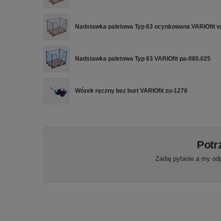
Nadstawka paletowa Typ 63 ocynkowana VARIOfit v
Nadstawka paletowa Typ 63 VARIOfit pa-080.025
Wózek ręczny bez burt VARIOfit zu-1278
Potr
Zadaj pytanie a my od