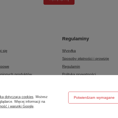
Regulaminy
j się
Wysyłka
Sposoby płatności i prowizje
upowe
Regulamin
upionych produktów
Polityka prywatności
ransakcji
Odstąpienie od umowy
ty
Zarządzaj plikami cookie
yką dotyczącą cookies
. Możesz
Potwierdzam wymagane
r
lądarce. Więcej informacji na
ność i warunki Google
.
ztatowe.pl
,
Hetmańska 25
,
15-727
Białystok