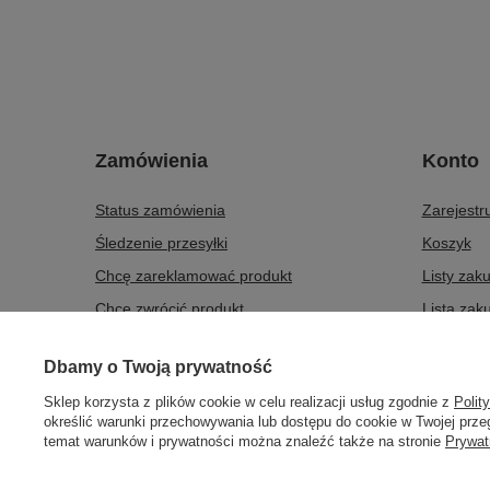
Zamówienia
Konto
Status zamówienia
Zarejestru
Śledzenie przesyłki
Koszyk
Chcę zareklamować produkt
Listy zak
Chcę zwrócić produkt
Lista zak
Chcę wymienić produkt
Historia t
Dbamy o Twoją prywatność
Kontakt
Moje raba
Sklep korzysta z plików cookie w celu realizacji usług zgodnie z
Polit
Newslette
określić warunki przechowywania lub dostępu do cookie w Twojej przeg
temat warunków i prywatności można znaleźć także na stronie
Prywat
508372615
biuro@centrumwarsztatowe.pl
CentrumWars