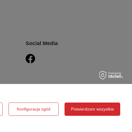
Social Media
Konfiguracja zgód
Potwierdzam wszystkie