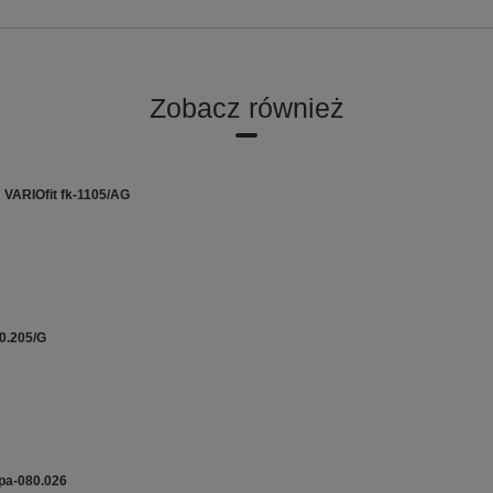
Zobacz również
VARIOfit fk-1105/AG
0.205/G
pa-080.026