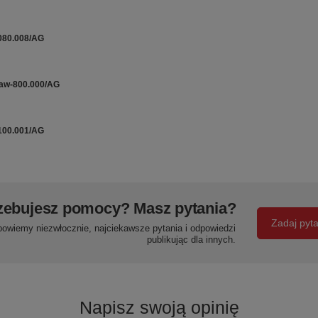
-080.008/AG
 aw-800.000/AG
-100.001/AG
zebujesz pomocy? Masz pytania?
Zadaj pyt
powiemy niezwłocznie, najciekawsze pytania i odpowiedzi
publikując dla innych.
Napisz swoją opinię