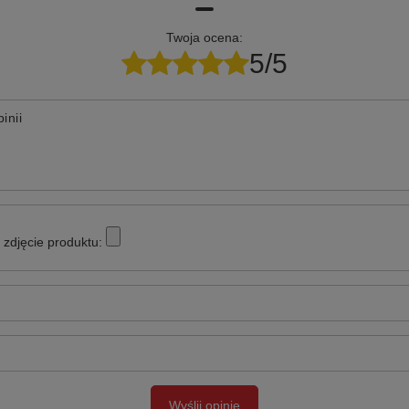
Twoja ocena:
5/5
inii
zdjęcie produktu:
Wyślij opinię