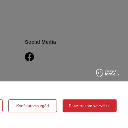
Social Media
Konfiguracja zgód
Potwierdzam wszystkie