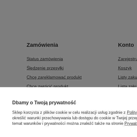
Zamówienia
Konto
Status zamówienia
Zarejestru
Śledzenie przesyłki
Koszyk
Chcę zareklamować produkt
Listy zak
Chcę zwrócić produkt
Lista zak
Chcę wymienić produkt
Historia t
Dbamy o Twoją prywatność
Kontakt
Moje raba
Sklep korzysta z plików cookie w celu realizacji usług zgodnie z
Polit
Newslette
określić warunki przechowywania lub dostępu do cookie w Twojej przeg
temat warunków i prywatności można znaleźć także na stronie
Prywat
508372615
biuro@centrumwarsztatowe.pl
CentrumWars