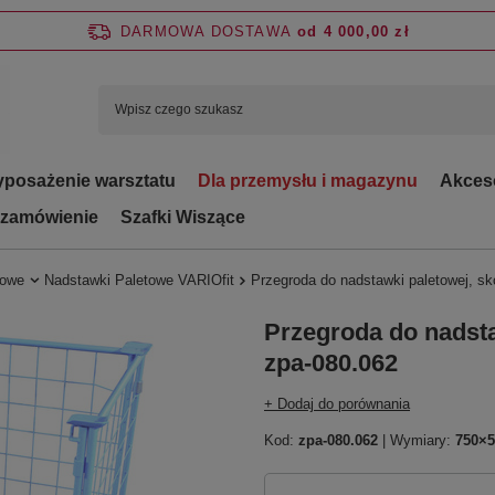
DARMOWA DOSTAWA
od 4 000,00 zł
posażenie warsztatu
Dla przemysłu i magazynu
Akces
 zamówienie
Szafki Wiszące
towe
Nadstawki Paletowe VARIOfit
Przegroda do nadstawki paletowej, s
Przegroda do nadsta
zpa-080.062
+ Dodaj do porównania
Kod:
zpa-080.062
| Wymiary:
750×