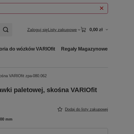
0,00 zł
Zaloguj się
Listy zakupowe
oria do wózków VARIOfit
Regały Magazynowe
kośna VARIOfit zpa-080.062
wki paletowej, skośna VARIOfit
Dodaj do listy zakupowej
500 mm