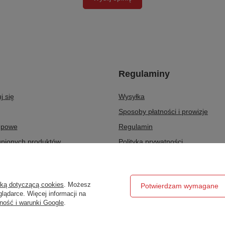
Regulaminy
j się
Wysyłka
Sposoby płatności i prowizje
upowe
Regulamin
upionych produktów
Polityka prywatności
ransakcji
Odstąpienie od umowy
ty
Zarządzaj plikami cookie
yką dotyczącą cookies
. Możesz
Potwierdzam wymagane
r
lądarce. Więcej informacji na
ność i warunki Google
.
ztatowe.pl
,
Hetmańska 25
,
15-727
Białystok