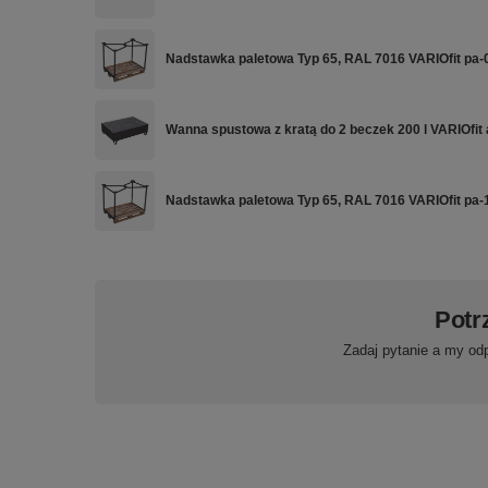
Nadstawka paletowa Typ 65, RAL 7016 VARIOfit pa
Wanna spustowa z kratą do 2 beczek 200 l VARIOfit
Nadstawka paletowa Typ 65, RAL 7016 VARIOfit pa
Potr
Zadaj pytanie a my od