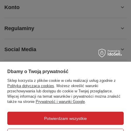
Konto
Regulaminy
Social Media
Dbamy o Twoją prywatność
Sklep korzysta z plików cookie w celu realizacji usług zgodnie z
508372615
biuro@centrumwarsztatowe.pl
Polityką dotyczącą cookies
. Możesz określić warunki
CentrumWarsztatowe.pl
,
Hetmańska 25
,
15-727
Białystok
przechowywania lub dostępu do cookie w Twojej przeglądarce.
Więcej informacji na temat warunków i prywatności można znaleźć
także na stronie
Prywatność i warunki Google
.
W sklepie prezentujemy ceny brutto (z VAT).
Potwierdzam wszystkie