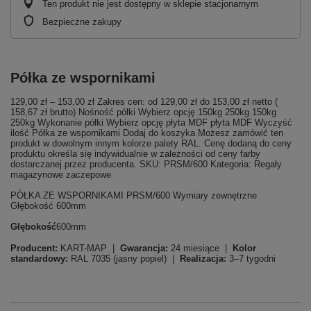
Ten produkt nie jest dostępny w sklepie stacjonarnym
Bezpieczne zakupy
Półka ze wspornikami
129,00 zł – 153,00 zł Zakres cen: od 129,00 zł do 153,00 zł netto (
158,67 zł brutto) Nośność półki Wybierz opcję 150kg 250kg 150kg
250kg Wykonanie półki Wybierz opcję płyta MDF płyta MDF Wyczyść
ilość Półka ze wspornikami Dodaj do koszyka Możesz zamówić ten
produkt w dowolnym innym kolorze palety RAL. Cenę dodaną do ceny
produktu określa się indywidualnie w zależności od ceny farby
dostarczanej przez producenta. SKU: PRSM/600 Kategoria: Regały
magazynowe zaczepowe
PÓŁKA ZE WSPORNIKAMI PRSM/600 Wymiary zewnętrzne
Głębokość 600mm
Głębokość
600mm
Producent:
KART-MAP |
Gwarancja:
24 miesiące |
Kolor
standardowy:
RAL 7035 (jasny popiel) |
Realizacja:
3–7 tygodni