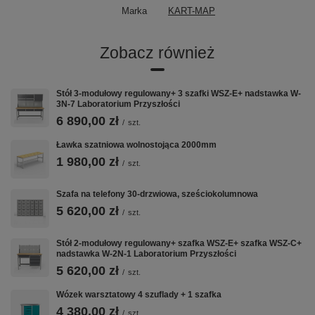
Marka
KART-MAP
Zobacz również
Stół 3-modułowy regulowany+ 3 szafki WSZ-E+ nadstawka W-
3N-7 Laboratorium Przyszłości
6 890,00 zł
/
szt.
Ławka szatniowa wolnostojąca 2000mm
1 980,00 zł
/
szt.
Szafa na telefony 30-drzwiowa, sześciokolumnowa
5 620,00 zł
/
szt.
Stół 2-modułowy regulowany+ szafka WSZ-E+ szafka WSZ-C+
nadstawka W-2N-1 Laboratorium Przyszłości
5 620,00 zł
/
szt.
Wózek warsztatowy 4 szuflady + 1 szafka
4 380,00 zł
/
szt.