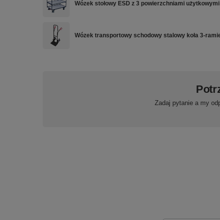
Wózek stołowy ESD z 3 powierzchniami użytkowymi
Wózek transportowy schodowy stalowy koła 3-rami
Potr
Zadaj pytanie a my od