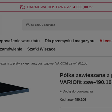
DARMOWA DOSTAWA
od 4 000,00 zł
posażenie warsztatu
Dla przemysłu i magazynu
Akces
 zamówienie
Szafki Wiszące
szana z płyty sklejki antypoślizgowej VARIOfit zsw-490.106
Półka zawieszana z p
VARIOfit zsw-490.10
+ Dodaj do porównania
Kod:
zsw-490.106