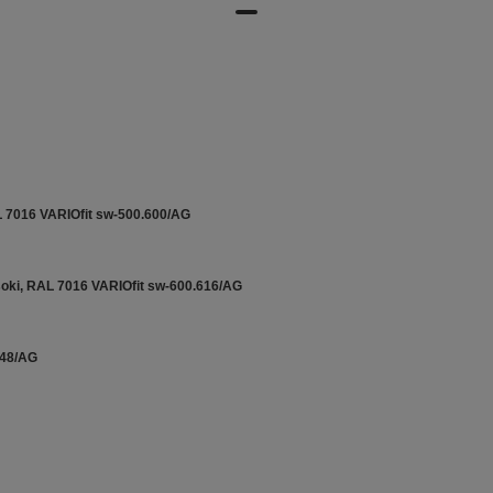
L 7016 VARIOfit sw-500.600/AG
oki, RAL 7016 VARIOfit sw-600.616/AG
248/AG