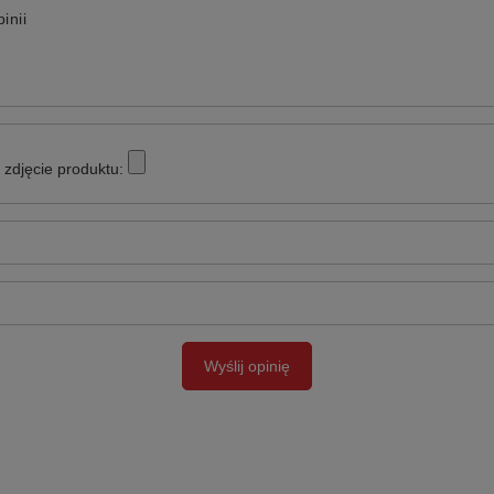
inii
zdjęcie produktu:
Wyślij opinię