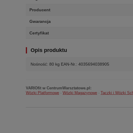
Producent
Gwarancja
Certyfikat
Opis produktu
Nośność: 80 kg EAN-Nr.: 4035694038905
VARIOfit w CentrumWarsztatowe.pl:
Wózki Platformowe
·
Wózki Magazynowe
·
Taczki i Wózki S