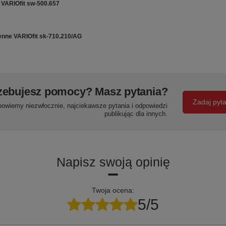
 VARIOfit sw-500.657
enne VARIOfit sk-710.210/AG
zebujesz pomocy? Masz pytania?
Zadaj pyt
powiemy niezwłocznie, najciekawsze pytania i odpowiedzi
publikując dla innych.
Napisz swoją opinię
Twoja ocena:
5/5