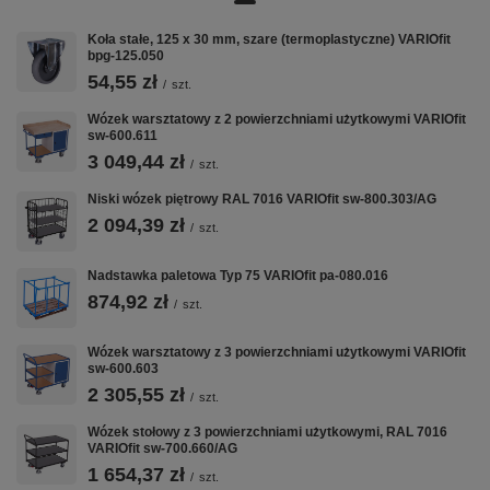
Wymiary: 1.200 x 760 mm (szer./gł.) * płyta MDF 18 mm,
okleina ciemnoszara * z dwoma profilami z kątowników,
Koła stałe, 125 x 30 mm, szare (termoplastyczne) VARIOfit
ocynkowanymi * do wózków półkowych: sw-800.412 / sw-
bpg-125.050
800.413 / sw-800.448 / sw-800.988 * Nośność półki: 80 kg
EAN-Nr.: 4035694056480
54,55 zł
/
szt.
Wózek warsztatowy z 2 powierzchniami użytkowymi VARIOfit
sw-600.611
3 049,44 zł
/
szt.
VARIOfit w CentrumWarsztatowe.pl:
Wózki Platformowe
·
Wózki Magazynowe
·
Taczki i Wózki Schodowe
·
Niski wózek piętrowy RAL 7016 VARIOfit sw-800.303/AG
Nadstawki Paletowe
2 094,39 zł
/
szt.
Nadstawka paletowa Typ 75 VARIOfit pa-080.016
874,92 zł
/
szt.
Wózek warsztatowy z 3 powierzchniami użytkowymi VARIOfit
sw-600.603
2 305,55 zł
/
szt.
Wózek stołowy z 3 powierzchniami użytkowymi, RAL 7016
VARIOfit sw-700.660/AG
1 654,37 zł
/
szt.