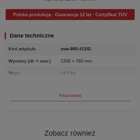
Polska produkcja · Gwarancja 12 lat · Certyfikat TÜV
Dane techniczne
Kod artykułu
zsw-800.413/G
Wymiary (dł. × szer.)
1200 × 760 mm
Waga
14.0 kg
Producent
VARIOfit (Cordes GmbH, Niemcy)
Pokaż więcej
Gwarancja
12 lat
Certyfikat
TÜV
Opis produktu
Zobacz również