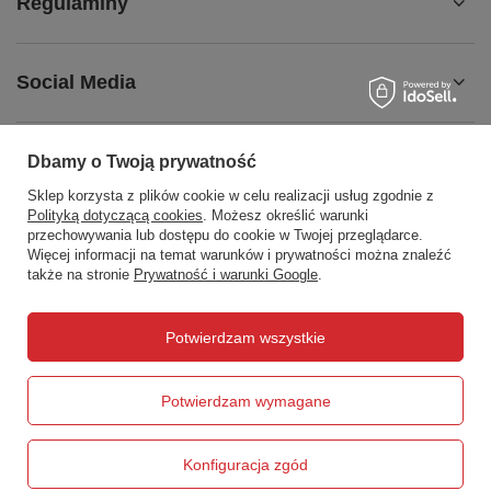
Regulaminy
Social Media
Dbamy o Twoją prywatność
Sklep korzysta z plików cookie w celu realizacji usług zgodnie z
508372615
biuro@centrumwarsztatowe.pl
Polityką dotyczącą cookies
. Możesz określić warunki
CentrumWarsztatowe.pl
,
Hetmańska 25
,
15-727
Białystok
przechowywania lub dostępu do cookie w Twojej przeglądarce.
Więcej informacji na temat warunków i prywatności można znaleźć
także na stronie
Prywatność i warunki Google
.
W sklepie prezentujemy ceny brutto (z VAT).
Potwierdzam wszystkie
Potwierdzam wymagane
Konfiguracja zgód