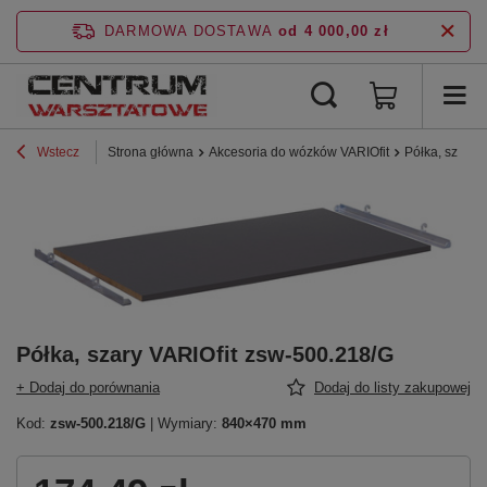
DARMOWA DOSTAWA
od 4 000,00 zł
Wstecz
Strona główna
Akcesoria do wózków VARIOfit
Półka, szary 
Półka, szary VARIOfit zsw-500.218/G
+ Dodaj do porównania
Dodaj do listy zakupowej
Kod:
zsw-500.218/G
| Wymiary:
840×470 mm