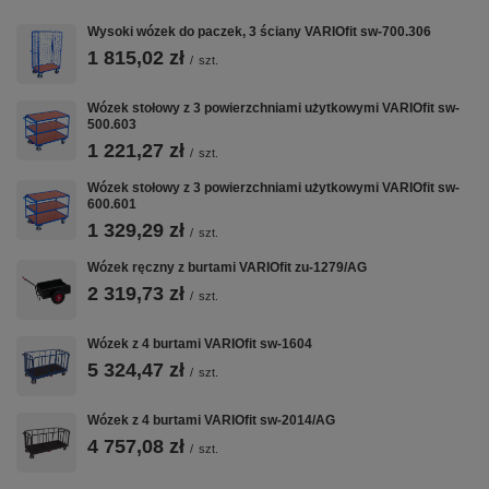
Wymiary: 840 x 470 mm (szer./gł.) * dla powierzchni
użytkowej: 850 x 500 mm (szer./gł.) * płyta MDF 18 mm,
Wysoki wózek do paczek, 3 ściany VARIOfit sw-700.306
okleina ciemnoszara * z dwoma profilami z kątowników,
ocynkowanymi * nośność półki: 80 kg EAN-Nr.:
1 815,02 zł
/
szt.
4035694056541
Wózek stołowy z 3 powierzchniami użytkowymi VARIOfit sw-
500.603
1 221,27 zł
/
szt.
VARIOfit w CentrumWarsztatowe.pl:
Wózki Platformowe
·
Wózki Magazynowe
·
Taczki i Wózki Schodowe
·
Wózek stołowy z 3 powierzchniami użytkowymi VARIOfit sw-
Nadstawki Paletowe
600.601
1 329,29 zł
/
szt.
Wózek ręczny z burtami VARIOfit zu-1279/AG
2 319,73 zł
/
szt.
Wózek z 4 burtami VARIOfit sw-1604
5 324,47 zł
/
szt.
Wózek z 4 burtami VARIOfit sw-2014/AG
4 757,08 zł
/
szt.