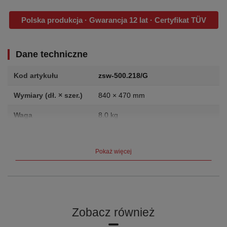
Polska produkcja · Gwarancja 12 lat · Certyfikat TÜV
Dane techniczne
Kod artykułu
zsw-500.218/G
Wymiary (dł. × szer.)
840 × 470 mm
Waga
8.0 kg
Producent
VARIOfit (Cordes GmbH, Niemcy)
Pokaż więcej
Gwarancja
12 lat
Certyfikat
TÜV
Opis produktu
Zobacz również