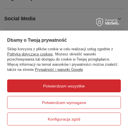
Social Media
Dbamy o Twoją prywatność
Sklep korzysta z plików cookie w celu realizacji usług zgodnie z
508372615
biuro@centrumwarsztatowe.pl
Polityką dotyczącą cookies
. Możesz określić warunki
CentrumWarsztatowe.pl
,
Hetmańska 25
,
15-727
Białystok
przechowywania lub dostępu do cookie w Twojej przeglądarce.
Więcej informacji na temat warunków i prywatności można znaleźć
także na stronie
Prywatność i warunki Google
.
W sklepie prezentujemy ceny brutto (z VAT).
Potwierdzam wszystkie
Potwierdzam wymagane
Konfiguracja zgód