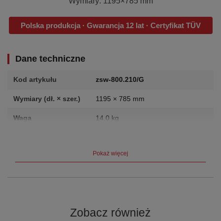
Wymiary: 1195×785 mm
Polska produkcja · Gwarancja 12 lat · Certyfikat TÜV
Dane techniczne
Kod artykułu
zsw-800.210/G
Wymiary (dł. × szer.)
1195 × 785 mm
Waga
14.0 kg
Producent
VARIOfit (Cordes GmbH, Niemcy)
Pokaż więcej
Gwarancja
12 lat
Certyfikat
TÜV
Opis produktu
Zobacz również