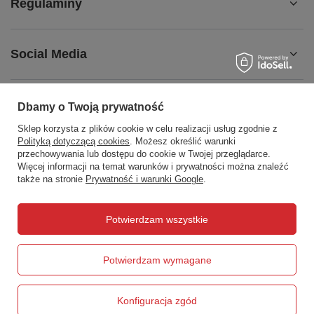
Regulaminy
Social Media
Dbamy o Twoją prywatność
Sklep korzysta z plików cookie w celu realizacji usług zgodnie z
508372615
biuro@centrumwarsztatowe.pl
Polityką dotyczącą cookies
. Możesz określić warunki
CentrumWarsztatowe.pl
,
Hetmańska 25
,
15-727
Białystok
przechowywania lub dostępu do cookie w Twojej przeglądarce.
Więcej informacji na temat warunków i prywatności można znaleźć
także na stronie
Prywatność i warunki Google
.
W sklepie prezentujemy ceny brutto (z VAT).
Potwierdzam wszystkie
Potwierdzam wymagane
Konfiguracja zgód