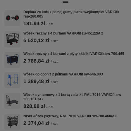
Wymiary: 1.195 x 785 mm (szer./gł.) * dla powierzchni
użytkowej: 1.200 x 800 mm (szer./gł.) * płyta MDF 18 mm,
Dopłata za koła z pełnej gumy piankowej/komplet VARIOfit
okleina ciemnoszara * z hakiem ze śrubami do zawieszenia
rsa-260.005
półki * nośność półki: 80 kg EAN-Nr.: 4035694085022
181,94 zł
/
szt.
Wózek ręczny z 4 burtami VARIOfit zu-45122/AG
5 520,12 zł
VARIOfit w CentrumWarsztatowe.pl:
/
szt.
Wózki Platformowe
·
Wózki Magazynowe
·
Taczki i Wózki Schodowe
·
Nadstawki Paletowe
Wózek ręczny z 4 burtami z płyty sklejki VARIOfit sw-700.465
2 788,84 zł
/
szt.
Wózek do opon z 2 półkami VARIOfit sw-646.003
1 389,48 zł
/
szt.
Wózek systemowy z 1 burtą z siatki, RAL 7016 VARIOfit sw-
500.101/AG
828,88 zł
/
szt.
Niski wózek piętrowy, RAL 7016 VARIOfit sw-700.460/AG
2 374,04 zł
/
szt.