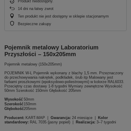
Produkt niedostępny
14
dni na łatwy zwrot
Ten produkt nie jest dostępny w sklepie stacjonarnym
Bezpieczne zakupy
Pojemnik metalowy Laboratorium
Przyszłości – 150x205mm
Pojemnik metalowy (150x205mm)
POJEMNIK W-L Pojemnik wykonany z blachy 1,5 mm. Przeznaczony
do przechowywania nakrętek, podkładek, śrub itp Malowany jest
farbami proszkowymi (epoksydowo-poliestrowymi) w kolorze RAL6033.
Przeciętny czas dostawy 1-8 tygodni Wymiary zewnętrzne Wysokość
50mm Szerokość 150mm Głębokość 205mm
Wysokość
50mm
Szerokość
150mm
Głębokość
205mm
Producent:
KART-MAP |
Gwarancja:
24 miesiące |
Kolor
standardowy:
RAL 7035 (jasny popiel) |
Realizacja:
3–7 tygodni