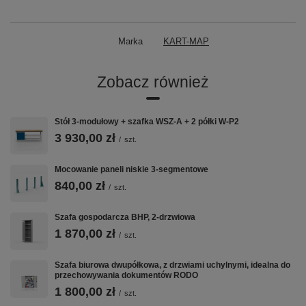
Marka
KART-MAP
Zobacz również
Stół 3-modułowy + szafka WSZ-A + 2 półki W-P2
3 930,00 zł
/
szt.
Mocowanie paneli niskie 3-segmentowe
840,00 zł
/
szt.
Szafa gospodarcza BHP, 2-drzwiowa
1 870,00 zł
/
szt.
Szafa biurowa dwupółkowa, z drzwiami uchylnymi, idealna do
przechowywania dokumentów RODO
1 800,00 zł
/
szt.