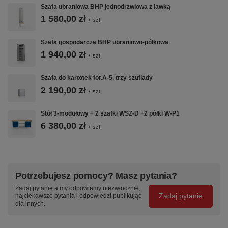
Szafa ubraniowa BHP jednodrzwiowa z ławką
1 580,00 zł
/
szt.
Szafa gospodarcza BHP ubraniowo-półkowa
1 940,00 zł
/
szt.
Szafa do kartotek for.A-5, trzy szuflady
2 190,00 zł
/
szt.
Stół 3-modułowy + 2 szafki WSZ-D +2 półki W-P1
6 380,00 zł
/
szt.
Potrzebujesz pomocy? Masz pytania?
Zadaj pytanie a my odpowiemy niezwłocznie,
Zadaj pytanie
najciekawsze pytania i odpowiedzi publikując
dla innych.