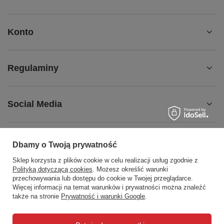
Konto
Regulaminy
Social Media
Dbamy o Twoją prywatność
508372615
biuro@centrumwarsztatowe.pl
Sklep korzysta z plików cookie w celu realizacji usług zgodnie z
Polityką dotyczącą cookies
. Możesz określić warunki
CentrumWarsztatowe.pl
,
Hetmańska 25
,
15-727
Białystok
przechowywania lub dostępu do cookie w Twojej przeglądarce.
Więcej informacji na temat warunków i prywatności można znaleźć
także na stronie
Prywatność i warunki Google
.
W sklepie prezentujemy ceny brutto (z VAT).