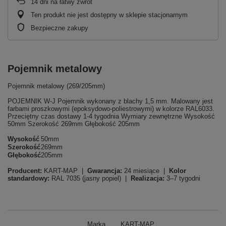
14
dni na łatwy zwrot
Ten produkt nie jest dostępny w sklepie stacjonarnym
Bezpieczne zakupy
Pojemnik metalowy
Pojemnik metalowy (269/205mm)
POJEMNIK W-J Pojemnik wykonany z blachy 1,5 mm. Malowany jest
farbami proszkowymi (epoksydowo-poliestrowymi) w kolorze RAL6033.
Przeciętny czas dostawy 1-4 tygodnia Wymiary zewnętrzne Wysokość
50mm Szerokość 269mm Głębokość 205mm
Wysokość
50mm
Szerokość
269mm
Głębokość
205mm
Producent:
KART-MAP |
Gwarancja:
24 miesiące |
Kolor
standardowy:
RAL 7035 (jasny popiel) |
Realizacja:
3–7 tygodni
Marka
KART-MAP