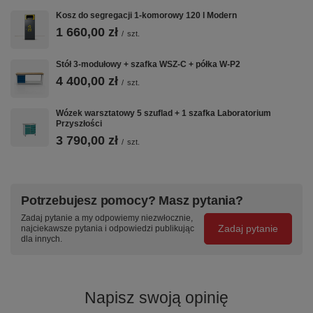
Kosz do segregacji 1-komorowy 120 l Modern
1 660,00 zł
/
szt.
Stół 3-modułowy + szafka WSZ-C + półka W-P2
4 400,00 zł
/
szt.
Wózek warsztatowy 5 szuflad + 1 szafka Laboratorium
Przyszłości
3 790,00 zł
/
szt.
Potrzebujesz pomocy? Masz pytania?
Zadaj pytanie a my odpowiemy niezwłocznie,
Zadaj pytanie
najciekawsze pytania i odpowiedzi publikując
dla innych.
Napisz swoją opinię