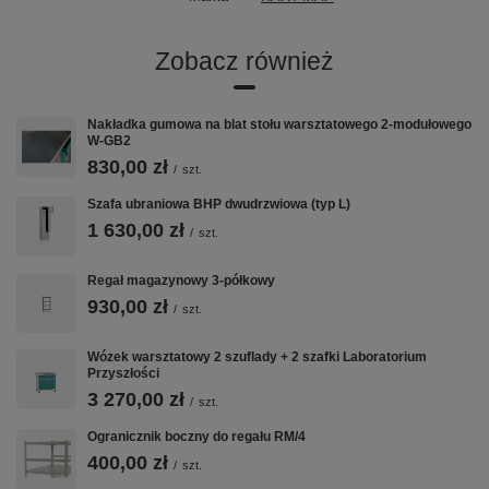
Zobacz również
Nakładka gumowa na blat stołu warsztatowego 2-modułowego
W-GB2
830,00 zł
/
szt.
Szafa ubraniowa BHP dwudrzwiowa (typ L)
1 630,00 zł
/
szt.
Regał magazynowy 3-półkowy
930,00 zł
/
szt.
Wózek warsztatowy 2 szuflady + 2 szafki Laboratorium
Przyszłości
3 270,00 zł
/
szt.
Ogranicznik boczny do regału RM/4
400,00 zł
/
szt.