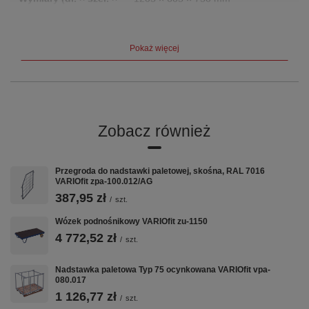
wys.)
Waga
11.0 kg
Pokaż więcej
Producent
VARIOfit (Cordes GmbH, Niemcy)
Gwarancja
12 lat
Certyfikat
TÜV
Zobacz również
Opis produktu
Przegroda do nadstawki paletowej, skośna, RAL 7016
VARIOfit zpa-100.012/AG
Wymiar: 1.205 x 605 x 750 mm (szer./gł./wys.) Powierzchnia
387,95 zł
/
szt.
użytkowa: 1.140 x 395 mm (szer./gł.) Wykonanie: * spawana
konstrukcja stalowa * do opon o średnicy 540 - 820 mm * z 2
Wózek podnośnikowy VARIOfit zu-1150
przykręcanymi rurami połączeniowymi Kolor: RAL 5010
nienieski, malowanie proszkowe Nośność: 250 kg możliwość
4 772,52 zł
/
szt.
ustawiania w 5 piętrach EAN-Nr.: 4035694012479
Nadstawka paletowa Typ 75 ocynkowana VARIOfit vpa-
080.017
1 126,77 zł
/
szt.
VARIOfit w CentrumWarsztatowe.pl: