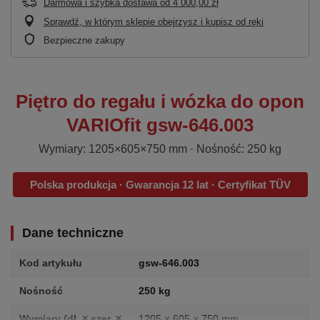
Darmowa i szybka dostawa
od
4 000,00 zł
Sprawdź, w którym sklepie obejrzysz i kupisz od ręki
Bezpieczne zakupy
Piętro do regału i wózka do opon
VARIOfit gsw-646.003
Wymiary: 1205×605×750 mm · Nośność: 250 kg
Polska produkcja · Gwarancja 12 lat · Certyfikat TÜV
Dane techniczne
Kod artykułu
gsw-646.003
Nośność
250 kg
Wymiary (dł. × szer. ×
1205 × 605 × 750 mm