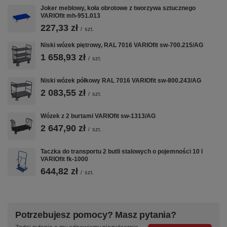
Wózki Platformowe
·
Wózki Magazynowe
·
Taczki i Wózki Schodowe
·
Joker meblowy, koła obrotowe z tworzywa sztucznego
Nadstawki Paletowe
VARIOfit mh-951.013
227,33 zł
/
szt.
Niski wózek piętrowy, RAL 7016 VARIOfit sw-700.215/AG
1 658,93 zł
/
szt.
Niski wózek półkowy RAL 7016 VARIOfit sw-800.243/AG
2 083,55 zł
/
szt.
Wózek z 2 burtami VARIOfit sw-1313/AG
2 647,90 zł
/
szt.
Taczka do transportu 2 butli stalowych o pojemności 10 l
VARIOfit fk-1000
644,82 zł
/
szt.
Potrzebujesz pomocy? Masz pytania?