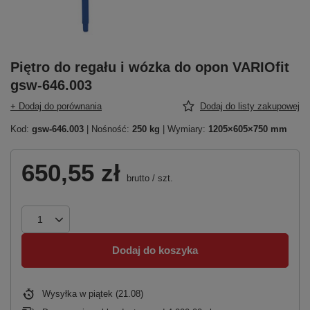
Piętro do regału i wózka do opon VARIOfit
gsw-646.003
+ Dodaj do porównania
Dodaj do listy zakupowej
Kod:
gsw-646.003
| Nośność:
250 kg
| Wymiary:
1205×605×750 mm
650,55 zł
brutto
/
szt.
Dodaj do koszyka
Wysyłka
w piątek (21.08)