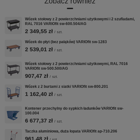
Zobacz również
Wózek stołowy z 2 powierzchniami użytkowymi i 2 szufladami,
VARIOfit w CentrumWarsztatowe.pl:
RAL 7016 VARIOfit sw-600.504/AG
Wózki Platformowe
·
Wózki Magazynowe
·
Taczki i Wózki Schodowe
·
2 349,55 zł
/
szt.
Nadstawki Paletowe
Wózek do płyt (bez pałąków) VARIOfit sw-1283
2 539,01 zł
/
szt.
Wózek stołowy z 2 powierzchniami użytkowymi, RAL 7016
VARIOfit sw-500.500/AG
907,47 zł
/
szt.
Wózek z 2 burtami z siatki VARIOfit sw-800.201
1 162,40 zł
/
szt.
Kontener przechylny do sypkich ładunków VARIOfit sw-
100.004
6 677,37 zł
/
szt.
Taczka aluminiowa, duża łopata VARIOfit ap-710.206
961,48 zł
/
szt.