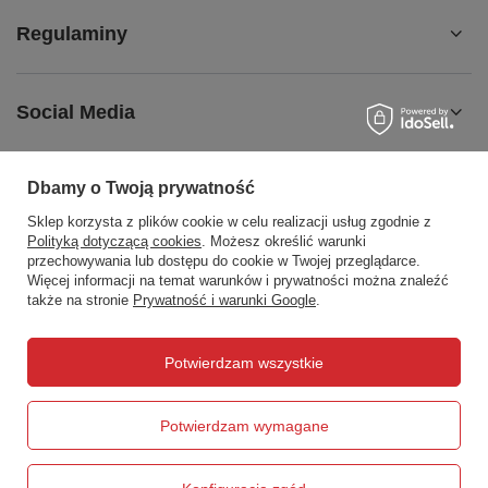
Regulaminy
Social Media
Dbamy o Twoją prywatność
Sklep korzysta z plików cookie w celu realizacji usług zgodnie z
508372615
biuro@centrumwarsztatowe.pl
Polityką dotyczącą cookies
. Możesz określić warunki
CentrumWarsztatowe.pl
,
Hetmańska 25
,
15-727
Białystok
przechowywania lub dostępu do cookie w Twojej przeglądarce.
Więcej informacji na temat warunków i prywatności można znaleźć
także na stronie
Prywatność i warunki Google
.
W sklepie prezentujemy ceny brutto (z VAT).
Potwierdzam wszystkie
Potwierdzam wymagane