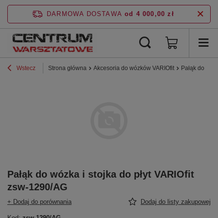
DARMOWA DOSTAWA
od 4 000,00 zł
Wstecz
Strona główna
Akcesoria do wózków VARIOfit
Pałąk do wózk
Pałąk do wózka i stojka do płyt VARIOfit
zsw-1290/AG
+ Dodaj do porównania
Dodaj do listy zakupowej
Kod:
zsw-1290/AG