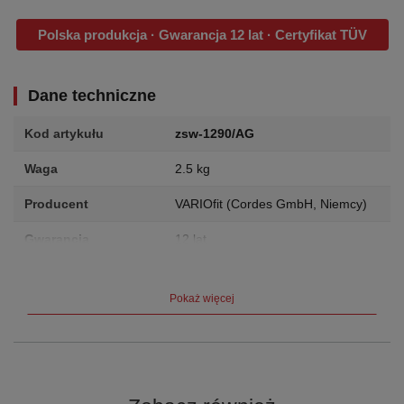
Polska produkcja · Gwarancja 12 lat · Certyfikat TÜV
Dane techniczne
Kod artykułu
zsw-1290/AG
Waga
2.5 kg
Producent
VARIOfit (Cordes GmbH, Niemcy)
Gwarancja
12 lat
Certyfikat
TÜV
Pokaż więcej
Opis produktu
do wózka oraz stojaka do płyt Długość: 1.200 mm Wysokość:
300 mm Kolor: RAL 7016 szary, antracytowy, malowanie
proszkowe EAN-Nr.: 4035694077973