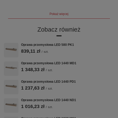
- gwarancja 5 lat
- klasa szczelności IP44
Pokaż więcej
- czas życia diody L70 > 115 000 h (ta = 25°C)
- temperatura barwowa 4000 K
Zobacz również
- współczynnik mocy cos ­ > 0,98
- sprawność zasilacza > 88%
Oprawa przemysłowa LED 580 PK1
839,11 zł
- napięcie zasilania 198 – 264 VAC
/
szt.
- temperatura pracy (ta) od -20°C do +45°C
Oprawa przemysłowa LED 1440 MD1
- moc oprawy [W] 54
1 348,33 zł
/
szt.
Oprawa przemysłowa LED 1440 PD1
1 237,63 zł
/
szt.
Wymiary i masa
h- wysokość oprawy 57 mm
Oprawa przemysłowa LED 1440 ND1
1 016,23 zł
H- wysokość oprawy z dodatkowym zawieszeniem 68 mm
/
szt.
W- szerokość oprawy 48 mm