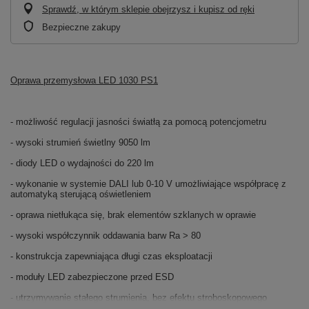
Sprawdź, w którym sklepie obejrzysz i kupisz od ręki
Bezpieczne zakupy
Oprawa przemysłowa LED 1030 PS1
- możliwość regulacji jasności światłą za pomocą potencjometru
- wysoki strumień świetlny 9050 lm
- diody LED o wydajności do 220 lm
- wykonanie w systemie DALI lub 0-10 V umożliwiające współpracę z
automatyką sterującą oświetleniem
- oprawa nietłukąca się, brak elementów szklanych w oprawie
- wysoki współczynnik oddawania barw Ra > 80
- konstrukcja zapewniająca długi czas eksploatacji
- moduły LED zabezpieczone przed ESD
- utrzymywanie stałego strumienia, bez efektu stroboskopowego