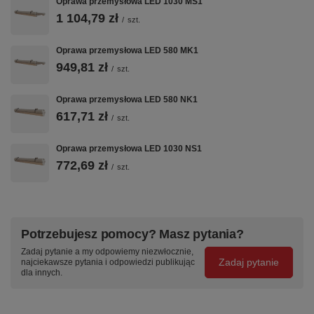
Oprawa przemysłowa LED 1030 MS1
L- długość oprawy 1036 mm
1 104,79 zł
/
szt.
M- masa oprawy 1,45 kg
Oprawa przemysłowa LED 580 MK1
949,81 zł
/
szt.
Oprawa przemysłowa LED 580 NK1
617,71 zł
/
szt.
Oprawa przemysłowa LED 1030 NS1
772,69 zł
/
szt.
Potrzebujesz pomocy? Masz pytania?
Zadaj pytanie a my odpowiemy niezwłocznie,
Zadaj pytanie
najciekawsze pytania i odpowiedzi publikując
dla innych.